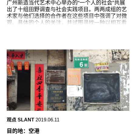
我心底又总犯嘀咕：虽然美术馆自带成熟的展示机
广州新造当代艺术中心举办的“一个人的社会”共展
制，但艺术展览却又恰恰无法很好地展示出社会实
出了十组田野调查与社会实践项目。两两成组的艺
践中那些难以转化为作品形态的具体情境与交往
术家与他们选择的合作者在这些项目中强调了对微
（即使是通过文献把“阅读”引入展览，效果也还是
观、具体的个人的关注，并试图寻找一种以相互看
不能令人满意）。除了提供展/演的方法与某种自诩
见为基础的、共同工作的方式。
公共的“可见性”，艺术的社会实践还能做些什么
呢？
这一取向似乎是在回应当代艺术的一种现状：虽然
十分关注社会问题，艺术工作却常常止步于宏观或
“不止是目光”显然也不满足于仅仅被“看见”，它还想
抽象层面，给人一种“不贴地”、“不到肉”的感觉。实
邀请观众亲身去体验木兰花的生命故事，并把游戏
际上，任何社会问题最终都会作用在具体的人身
剧场《木兰花的人生》放在了展览的核心位置。我
上，同时反过来说，对个人的考察也能帮助我们理
们甚至可以说，这不是在展览中加入了一个游戏，
解社会问题的具体现实。与此同时，不同于文学作
而更像是为了完整的游戏体验而搭配了一场展
品中所谓的“通过个人的经历来反映社会及历史的进
览。
程”，“一个人的社会”所引入的精神分析视角，为艺
术工作提供了一种方法，在“个体特殊的主体逻辑与
社会现场之间复杂的张力关系”（策展人满宇语）之
中，打开了一个新的维度，也即展览所说的“无名”
状态，或者说是个人与社会之间那些被遮蔽的、难
观点 SLANT
2019.06.11
以言说的“扭结”。为了实现这种打开，艺术家就必
须要在合作者所处的具体上下文中来理解对方，同
目的地：空港
时也必须要去面对艺术家自己的上下文，而不应该