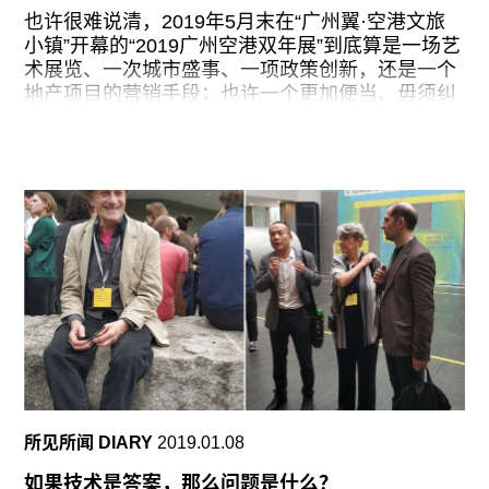
置身事外。
也许很难说清，2019年5月末在“广州翼·空港文旅
小镇”开幕的“2019广州空港双年展”到底算是一场艺
在唐浩多、余秋呈和东启等人的实践中，我能看到
术展览、一次城市盛事、一项政策创新，还是一个
一种艺术家“置身事内”的切身状态——他们的实践
地产项目的营销手段；也许一个更加便当、毋须纠
不仅仅是出于兴趣或者好奇心，更是源自个人的经
结的回答是，以上皆是。与许多其他项目类似，在
验甚至是痛苦的遭遇。比如，艺术家唐浩多本人是
“空港双年展”周围，聚集了各种不同的参与者与相
父亲家庭暴力的受害者，也是其母亲及弟妹遭受暴
关方，他们各自寻找着自己的空间，共同构筑了我
力的见证人。这种经历对他造成了深刻的影响和创
们所看到的一切。站在外部，我们似乎很难找到一
伤，而通过对父亲长达两年的田野
个明确而周延的方式去描述它。如同本届“空港双年
展”的主题所提示的那样，这确实是一种“极限混合”
——不同的人站在不同的角度，看到不同的面貌，
得出不同的感受与判断。
目前看来，如果我们把对空港双年展的评论大致分
为两类的话，那么在社会层面，大家关注的多是“空
心村”如何搭上经济发展的快车，艺术如何让乡村
“旧貌换新颜”；在艺术层面，经常看到的关键词则
是“艺术介入/赋能”（虽然联合策展人鲁明军也强调
所见所闻 DIARY
2019.01.08
了此次双年展与社会参与式艺术惯例的区别）、“空
间营造”与“文化融合”。然而，在事件的背后，似乎
如果技术是答案，那么问题是什么？