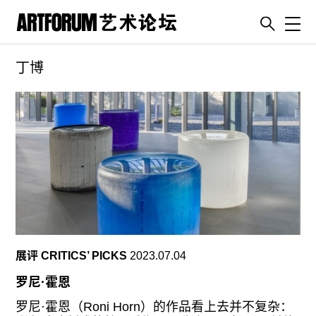
Toggl
丁博
artguide
新闻
展评
杂志
专栏
视频
ENGLISH
ART & EDUCATION
展评 CRITICS’ PICKS
2023.07.04
广告
罗尼·霍恩
订阅
罗尼·霍恩（Roni Horn）的作品看上去并不复杂：