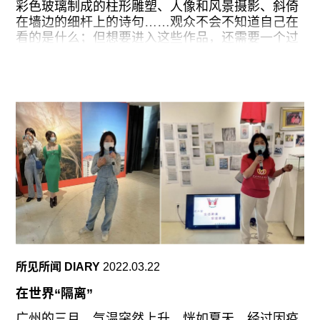
往期内容
彩色玻璃制成的柱形雕塑、人像和风景摄影、斜倚
在墙边的细杆上的诗句……观众不会不知道自己在
看的是什么；但想要进入这些作品，还需要一个过
程。
在和美术馆一楼被落地窗环绕的展厅，我们首先看
联系我们
到的就是霍恩标志性的实心铸造玻璃雕塑。这些雕
关注我们
塑由有色玻璃浇铸，经过长时间退火，作品表面形
成了模具自然留下的磨砂质地；而雕塑的顶部则经
过抛光，现出纯净透明的效果，与侧面的彩色磨砂
相互映照，俯视宛如一汪清水。正如玻璃材质本身
就处于一种难以归类的介稳状态（尽管呈现为固
态，但其内部分子仍是液态排布），霍恩的玻璃雕
塑也同时具有视觉上的轻盈与物理上的沉重，并随
着观看状态的不同，不断地在轻与重、有与无之间
转换，在静止中生出变化。这种“无定形”的状态让
外部环境（比如光线、倒影）得以进入作品，成为
所见所闻 DIARY
2022.03.22
其中的一部分甚至改变作品。在此次展览中，艺术
家就决定大量关闭场馆内的人工光源，转而通过自
在世界“隔离”
然光进行照明，以强调外部环境与作品互动互文的
关系。
广州的三月，气温突然上升，恍如夏天。经过因疫