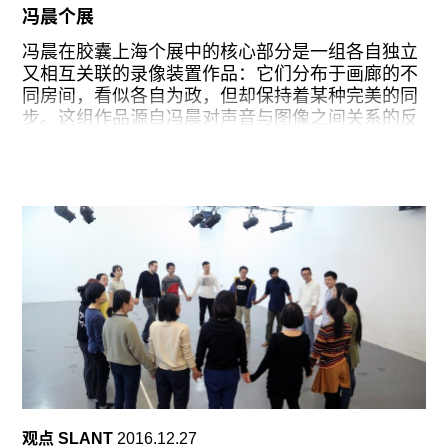
冯晨个展
一进门首先看到的是今年书展的几个特别单元。其
中，由书名号出版众筹策划的“东张西望”带来了柏
冯晨在胶囊上海个展中的核心部分是一组各自独立
林工程艺术大学师生的多本摄影书；由旅居挪威的
又相互关联的录像装置作品：它们分布于画廊的不
一对中国夫妇发起的跨文化项目Northing则集中呈
同房间，看似各自为政，但却保持着某种完美的同
现了当下挪威新生代的独立出版物；走廊尽头的申
步。这组作品源自冯晨对声音与图像之间关系的反
氏书局独占一张大桌，摆出了台湾独立出版的代表
思。在这种反思与回应的中心处，一个暂且可被称
之作。在官方手册里，我还看到了在艺术书领域鼎
作“自然主义”的观点认为，声音和图像的初始关系
鼎大名的机构Printed
是自然和谐的，因为世界是和谐的，它们只是在媒
介的再现中发生了变形或者缺失——这是一种“技术
之罪”；而另一种观点则认为，世界本身就是一种
“再现”，声音与图像之间并不存在稳固的关系，我
们通过感知获得对于世界的某种“猜测”和“模拟”。冯
晨显然对后者更加感兴趣。
如果录像不仅是一种记录，录像创作也不仅是对素
材的拍摄和剪辑，那么更重要的是去创造一种生产
声音与图像关系的机制。以此次展览中的一件场地
特定的作品《光的背面》为例，整个作品的创造过
程实际上也是一个规则设定的过程，借以解剖录像
观点 SLANT
2016.12.27
中视觉听觉之间的同步，再通过作品将之重新连