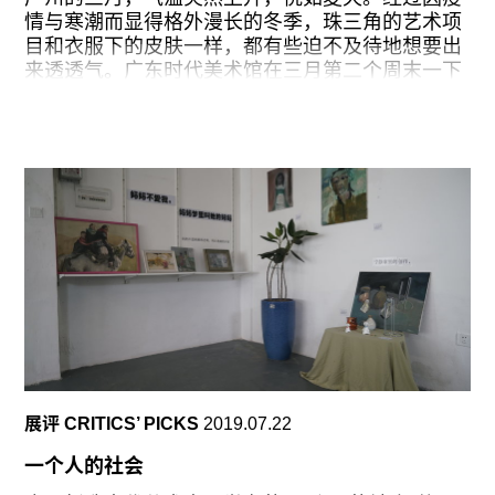
情与寒潮而显得格外漫长的冬季，珠三角的艺术项
在霍恩那些成对展示的摄影作品——如《逝去的猫
目和衣服下的皮肤一样，都有些迫不及待地想要出
头鹰》（
Dead Owl
，1997）、《成为风景》
来透透气。广东时代美术馆在三月第二个周末一下
（
Becoming a Landscape
，1999-2001）——中，
子推出三场展览，而在离广州不远的顺德，和美术
变化却恰恰以重复的样子出现：两张看似相同的照
馆也迎来了其开年新展“ON|OFF 2021：回到未来”
片，正是因为重复出现，才会让人留意到其中难以
的开幕系列活动。
察觉的差别与完全不同的时刻。在这个意义上，霍
恩在作品《即》（
a.k.a.
，
周六中午，我与许久未见的导演赵志勇相约在扉美
术馆旁的港式茶餐厅碰头，赶在开幕之前，先聊上
几句。2019 年，他与公益机构木兰花开社工服务
中心合作，创作了聚焦流动女性生育经历的戏剧作
品《生育纪事》。之后，那些因调研而集起、又没
能在剧场里呈现的素材，则被发展成了一个游戏和
一场展览。此次在扉美术馆呈现的项目“不止是目光
——由木兰的故事开启的三个邀约”，也开始于这些
工作。
展评 CRITICS’ PICKS
2019.07.22
能在广州看到“木兰花”（木兰花开对流动女工的一
种代称）的故事是令人欣慰的，这至少说明行业里
一个人的社会
还有人在关心这些人和事。而每次看到这类项目，