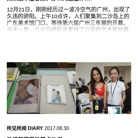
仍是那个关于发展的时代主题：所有具体的问题都
会被搅和在一起，裹挟着所有人共同“向前”，即使
12月21日，刚刚经历过一波冷空气的广州，出现了
他们可能彼此对立、各走一边。
久违的骄阳。上午10点许，人们聚集到二沙岛上的
广东美术馆门口，等待第六届广州三年展的开幕。
据了解，此次“空港双年展”始自项目所在地广州市
当天一早，几个已经在这里待了几天的艺术家就跟
人和镇凤和村及其周边配套的城市更新/改造计划。
我说起了岛上环境之“高档”：作为珠江上的一个沙
如今，在经历了“初步探索阶段”、“‘三旧’改造阶段”
洲，这里距离广州如今的CBD珠江新城仅有十分钟
之后，广州的城市更新工作进入了“系统和谐更新”
的路程；岛上别墅林立，平均房价已经超过了10万
阶段，即“以政府主导、市场运作、利益共享为原
元/平方米。如此环境加上广东美术馆的国营身份，
则，强调产业转型升级、历史文化保护和人居环境
在这里举办广州三年展，确实颇有点占据南方“高
改善……注重长期效益和可持续发展，确保产业和
地”的意味。
项目的有机融合，完善各利益主体土地增值收益共
享机制”
而作为珠三角地区的一项文化盛事，看得出此次广
州三年展也是卯足全力，力图联合起更大范围的区
域力量，并选择了多家在美术馆生态链上具有代表
性的机构参与到分展场、平行展或是其他关联项目
的组织之中。此次开幕周三天的日程里，就紧锣密
鼓地安排了七个室内展、五场开幕式、一场学术论
坛和一个公共艺术展，不可谓不丰富。只是从内容
所见所闻 DIARY
2017.08.30
的关联度上讲，大多数的平行展并没有与主题展的
议题产生什么深入的联系或对话，而更多地像是一