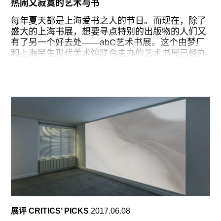
热闹又寂寞的艺术与书
种区域性的工作联动，借助三年展的平台进行集体
呈现。
每年夏天都是上海爱书之人的节日。而现在，除了
盛大的上海书展，想要寻点特别的出版物的人们又
实际上，此次三年展的主题“诚如所思：加速的未
有了另一个好去处——abC艺术书展。这个由梦厂
来”是一个颇具现实意义且层次丰富的议题：不仅关
和上海民生现代美术馆联合主办的艺术书展已经办
注了当下在全球范围内正在发生着的技术变革，更
到了第二届，这对于关心它的人来说，实在是一件
涉及到了被技术媒介化的现实以及基于“物的集合”
值得欣喜的事情。有了去年的成功经验，今年的书
和“重整的人文主义”的宇宙政治。展览通过相互交
展不管是在展览规模还是作品数量上都有一定的提
错的三个部分展开了对这一议题的探讨：“叠加：数
升，在保留了一系列现场公共活动的同时，还增加
字中的艺术”由菲利普·齐格勒策划，着重探讨数码
了一个相对独立的艺术家书展览。如此丰富的“节
的重
目”，自然也吸引了不少城中爱书之人的光临。
周五开幕那天下午，上海的天气热得不像话。可是
不到两点，展馆门口就已经聚集了不少等待入场的
观众。美术馆一层平时用作通道和Cafe的空间，早
早就被铺上灰色桌布的长桌占领。一百多位参展
者、四百余种出版物就这样满满当当地摊开在观众
的面前。这样的诚意得到了观众热情的回应，三四
点的时候，美术馆里已经是人潮汹涌，一波又一波
展评 CRITICS’ PICKS
2017.06.08
的参观者不断在各个摊位前聚集又散开。