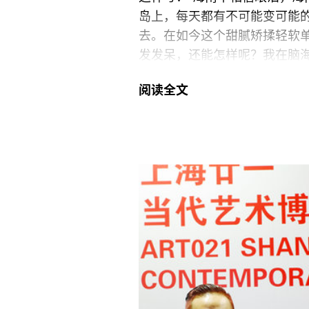
岛上，每天都有不可能变可能
去。在如今这个甜腻矫揉轻软
发发呆，还能怎样呢？我在脑
这样的字眼，让人心生倦怠，
阅读全文
下飞机到达酒店后，办理入住
人，但现在已经留守海南不回
慵懒晦暗的心境。酒店的电梯
在这样一个受到商业与外来文
的当代艺术家们，会为这里带
翌日的媒体见面会，在华宇酒
不少山西的领导，会场布置得
笃，徐钢，艺术家岳敏君，以
钢，解释了这次艺术展“不