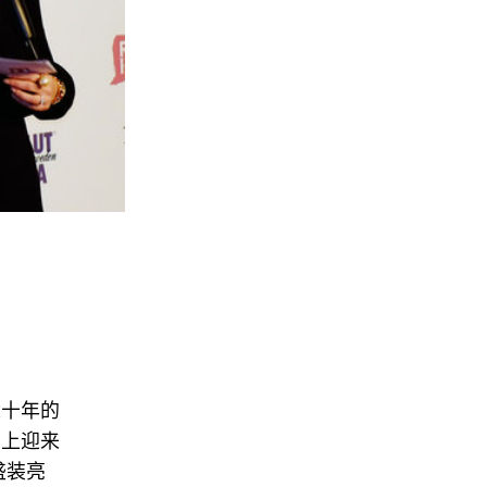
近十年的
马上迎来
盛装亮