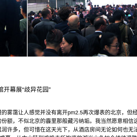
标签上只有英文，相比之下，中国画廊认真地在标签上使
。
馆开幕展“歧异花园”
的雾霭让人感觉并没有离开pm2.5再次爆表的北京，但
的份额，不似北京的霾里那般藏污纳垢。我当然愿意相信
温润许多，但可惜在这天光下，从酒店房间无论如何也无