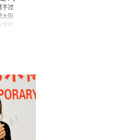
属于过
晒太阳
与文化
北京
我之前
海报。
方大陆
上来了
人黄
展人徐