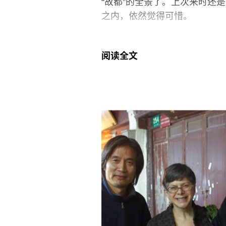
“故都”的全景了。上次来时还
之内，依然觉得可惜。
不过好风景依然有。来宁之前
阅读全文
个小时到达目的地之后，方觉此
建筑与环境之间展开了颇为壮
没有错过沿途的每一栋单体建
淡与浓重之间，20栋房宅密集
景观的序列中。“实验性”问题
间的关系被演绎的富于戏剧色
宅》与《六间》并不只是数量上
生整个宇宙，而艾则宁愿建构一
度”的作品，友人便笑谈道：“《
园’？”