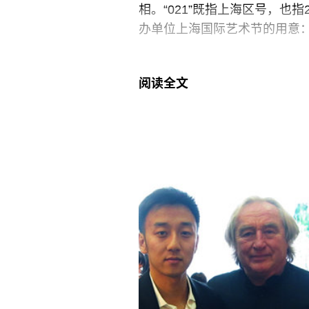
相。“021”既指上海区号，
办单位上海国际艺术节的用意
中实大楼是幢颇有年代感的欧
阅读全文
有私密、华丽之感。比起众多
不失为一大特色。一进大门看到的
杨勇用吊灯构造的“光景”，大
山石、层层玻璃透出的“空间绘
们，保时捷、绝对伏特加等一
加定制的“绝对宝石”，出挑的
示，还以为走进了商场的某专
参展的近三十家中外画廊，以中
更有刚刚落户M50的天线空间
不久的蜂巢当代艺术中心，以
带来了什么作品、卖相如何，
“白立方”携达明安•赫斯特、