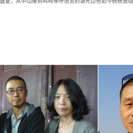
是盛夏，从中山陵到鸡鸣寺所饱览的湖光山色如今统统退
，就听闻四方美术馆所在的佛手湖是世外桃源之地，当驱
言并不为虚，这片园区果然有些“乌托邦”色彩——至少
观的对话。距开幕时间尚早，我们一行人沿山路盘桓而下
筑。彼时雾气蒸腾在山间，草木因近深秋而略显暗沉，而
的聚落在一起，把自然的风貌，以及它的每一点诗意都彻
在此可能比“独处”时显得更为迫切，借由这种刺激的交流，
彩。王澍与艾未未的创作相距很近，却截然两个世界——
的倍增，而是某种“本体”论上的差别：王试图在“三”的基
处“通道”，实现一种语焉不详的并置与联通。不过也有稍
睡莲》屋顶上的‘水生植物园’到了夏天岂不是蚊虫滋生的‘