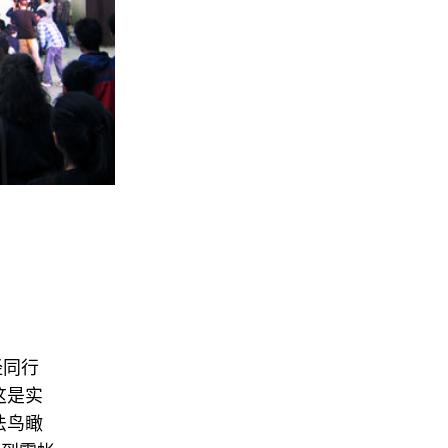
用中英
经同行
这是实
法鸟瞰