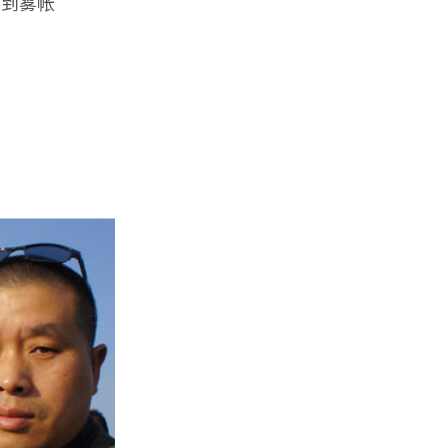
隐到雾帐
车近一
直观上，
，几乎
在这清
底纳入
建筑之
《三合
础上创
显“过
乐