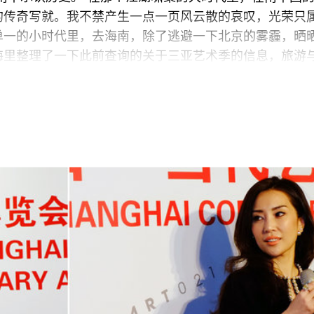
的传奇写就。我不禁产生一点一页风云散的哀叹，光荣只
单一的小时代里，去海南，除了逃避一下北京的雾霾，晒
海里整理了一下此前查询的关于三亚艺术季的信息，旅游
接下来会邂逅什么，我并没做太高的预设。
手续间歇，一位女性员工走过来和我打招呼，笑称自己是
去了。接待人员疏朗的笑容，椰风海韵的清爽气息，一扫
里，门口的艺术商店里，都能看到艺术三亚淡绿色的宣传
化冲击的南国小城，在如此的一个语境下，那些活跃在北
来什么呢？
店的龙厅举行。因主办方华宇集团来自山西，所以开幕式
很隆重。主持人是凤凰卫视的王鲁湘。台上就坐的是策展
及三亚的市委领导。形式依然是嘉宾发言。国际部分的策