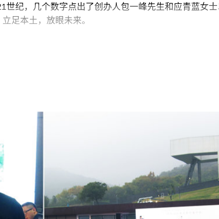
也指21世纪，几个数字点出了创办人包一峰先生和应青蓝女
：立足本土，放眼未来。
式建筑，在老式升降机里，两位观众讨论起这座建筑物让
博览会在宽阔场地里横向铺开，此次艺博会一至六楼的纵
是公共艺术展，虽然有艺术家Micheal Lin专门打造的
厅的大理石质感还是压倒性地笼罩全场，配上体量颇大的
画”，这个寒冷的冬日显得更加冷了些。二楼空间留给了
众品牌与艺术家联手打造各自的特色广告。艺术家刘辛夷
色彩最适合驻足拍照。当看到由周春芽名画“改编”的绿狗腕
卖店，而腕表到底好不好看就见仁见智了。从三楼到五楼
国本土画廊为主，上海本地画廊除了香格纳、沪申等“老
，上海之外除了出镜率很高的长征、常青、维他命等，还
及从物理距离较远的成都赶来的千高原画廊和那特画廊。
相信大家都已经从微信朋友圈和微博上看过相当及时的直
翠西•艾敏等一众国际大牌的名字坐镇五楼，算是本届展会绝