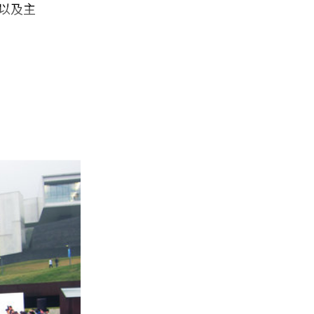
士以及主
博览会
向伸展
彩窗和
金属色假
赞助商
为伏特
表展
分布着
字号”，
有转型
它们都
播了。
对的高