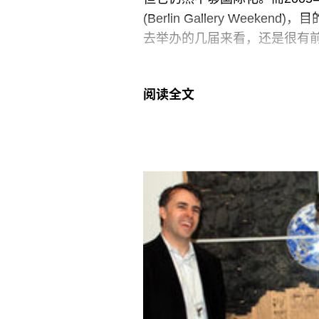
(Berlin Gallery We
去举办的几届来看，还是很有
本年度的活动上周四开幕。VI
阅读全文
是黑色的奥迪。活动中，我们看到了
来很像一个古老的跳蚤市场，而 Mark
Straussberger 广场的高耸
Haubrock的收藏，而新的 T
由建筑师Etienne Desc
Lüttgen客厅的窗户对着一栋高楼，
Schürmann的公寓，那也是 Ad