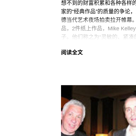
想不到的财富积累和各种各样
家的“经典作品”的质量的争论
德当代艺术夜场拍卖拉开帷幕。
品，2件纸上作品，Mike Kell
子。他们称之为“灵敏的、紧凑
阅读全文
拍卖活动徐徐展开，当编号11的作品
的充满情色色彩的《吸烟者九》
来是安迪·沃霍尔1966年的黑色和
Peter Simon卖出，据说墨西
在Soho Grand Hotel 
Gorvy 和 Ken Yeh 的讨
接下来是 Richard Prince200