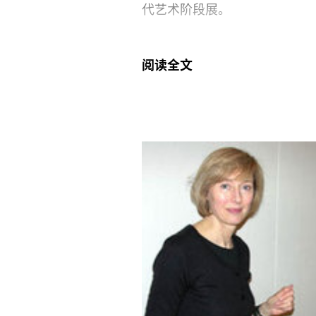
代艺术阶段展。
周五早来到匹兹堡，参加开幕
阅读全文
骨嶙峋的霸王龙，邀请参观者“
的还有很多很多。那个特别的
在 Manfred Pernice拆了
《俄亥俄畔》的院子里吃午餐。
成）。
楼上，专门迎接国际客人的画
饰）汇集在大厅里，环视着Fo
纸从桌子上滑了下来，Ryan 
了100个激光切割水晶球，不过在这