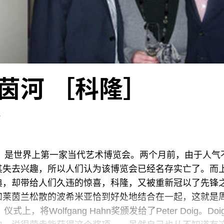
茵河 ［科隆］
r
年，是世界上第一家当代艺术博览会。两个月前，由于人气
其失去兴趣，所以人们认为该博览会已经名存实亡了。而
典，却带给人们久违的惊喜，科隆，又被重新冠以了先锋
和莱茵兰松散的波希米亚恰到好处地结合在一起，这就是
上，将Wolfgang Hahn奖颁发给了Peter Doig。Doig