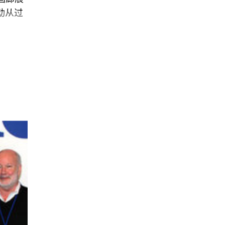
活动从过
车，街上
观看起
于
rbara
的室内是
廊。