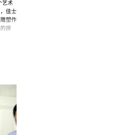
个艺术
上，佳士
件雕塑作
计的房
973年
。接下
板
行已经
tt