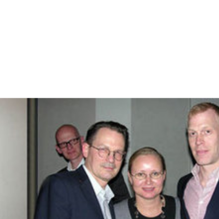
活动。在博物馆的入口处，我看到了一张招贴画，上面是
在我们的世界漫游”。我未抿的童心小跳了一下，尽管即
早晨，博物馆看起来就像一座名副其实的孩子的王国，中
的玻璃橱窗装置那里跺脚蹦达，在播放着Susan Philipsz吟唱
这也是204件作品中的两件（204件作品由40名国际艺术
廊要安静许多。策展人、画家、安装工（进行最后一分钟
gle的打造的一切。 在装置附近徘徊时，我本来用以写写
Gander思考着他的作品，以及这个城市独特的历史。 该作
儿Gander只用了40个。他说：“我并不想和 Wilhelm