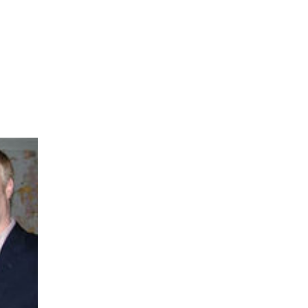
一只瘦
将要看到
学生们
的福音调
家完
的装
画画的
品包括