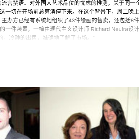
的流言蜚语。对外国人艺术品位的忧虑的推测，关于同一
，这一切在开场前总算消停下来。在这个背景下，周二晚
主办方已经有系统地组织了43件绘画的售卖，还包括8
ey的一件装置，一幢由现代主义设计师 Richard Neutra设
的，冷静的出售，准确地了解了市场。”
亮出时，气氛开始上升。 这是 Tom Wesselmann 1
，拍得 680万美元，从而为艺术家创下了世界拍卖纪录
米色的Double Marlon，由英国时尚零售Monsoon的老
哥的收藏大亨 David Martinez 已经做了担保。当时，拍卖
开放了一个派对，意在“将绘画的文化历史苏醒过来。” 在佳士德 Bre
价还价中，这件作品卖得3250万美元。
2年的令人悚然的Man-Crazy Nurse