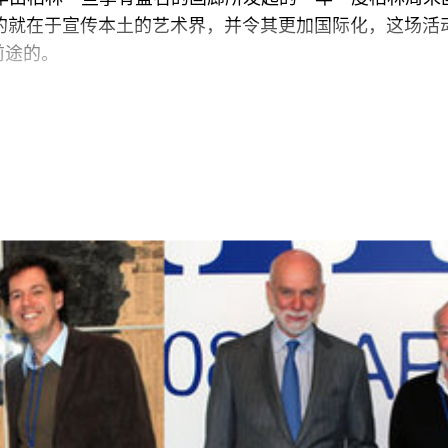
ekend)，目的就在于宣传本土的艺术界，并令其更加国际化，这场
前途的。
P的活动是可以参观几位画廊家的私人住宅。柏林很少堵
装修风格不一的房屋。 Guido Baudach的住所，外
us Lüttgen 和Thomas Flessenkemper的公寓则位
入云的苏式建筑中，那里也有一个新的展厅，展示 Axel and Ba
exte Zur Kunst办公室最近也刚刚开张，设计很考究。后者
loux设计，他也被很多画廊家们所雇佣，设计这些人的住宅和画
那里，David Adjaye正在装修收藏家 Gaby和Wilhelm
amski 画廊所