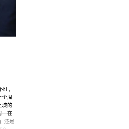
不旺，
上个周
之城的
周一在
, 还是