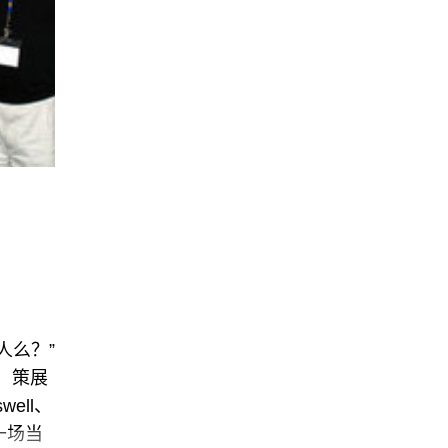
人么？”
，策展
ell、
一场当