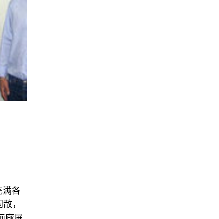
充满各
闲散，
画廊展