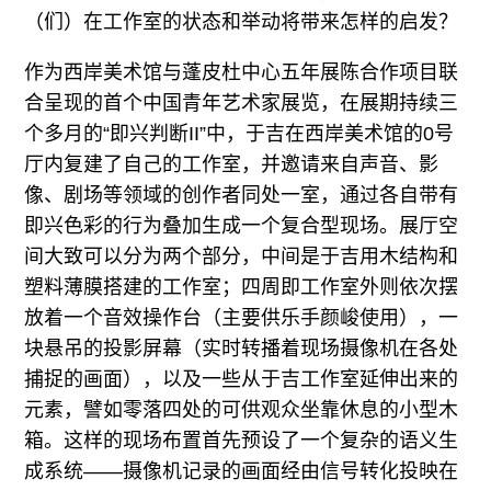
（们）在工作室的状态和举动将带来怎样的启发？
作为西岸美术馆与蓬皮杜中心五年展陈合作项目联
合呈现的首个中国青年艺术家展览，在展期持续三
个多月的“即兴判断II”中，于吉在西岸美术馆的0号
厅内复建了自己的工作室，并邀请来自声音、影
像、剧场等领域的创作者同处一室，通过各自带有
即兴色彩的行为叠加生成一个复合型现场。展厅空
间大致可以分为两个部分，中间是于吉用木结构和
塑料薄膜搭建的工作室；四周即工作室外则依次摆
放着一个音效操作台（主要供乐手颜峻使用），一
块悬吊的投影屏幕（实时转播着现场摄像机在各处
捕捉的画面），以及一些从于吉工作室延伸出来的
元素，譬如零落四处的可供观众坐靠休息的小型木
箱。这样的现场布置首先预设了一个复杂的语义生
成系统——摄像机记录的画面经由信号转化投映在