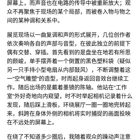
屏幕上，而声音也在电路的传导中被重新放大；观
众不再聚焦于现场的某个局部，而被卷入物与物之
间的某种调和关系中。
展览现场以一曲复调和声的形式展开，几位创作者
依次奏响各自的声部与音型，在彼此独立的前提下
偶有交替、穿插。首先看到的是盘坐在地若有所思
的颜峻，单手摆弄着一个倒置的黑色塑料袋（疑似
另一只手持小型电扇从内部鼓风），不断调整着这
一“空气雕塑”的造型，时而起身返回音效台继续工
作。随后出场的是戴着墨镜的陈轴。他站在“工作
室”外好奇地向内窥望，时不时举起相机记录着什么
发现，随后踩上滑板，环绕展厅一圈一圈地兜转起
来，斜跨在身体外侧的相机将实时捕捉的画面投映
在不远处的屏幕上。
在绕了不知道多少圈后，我随着观众的躁动声注意