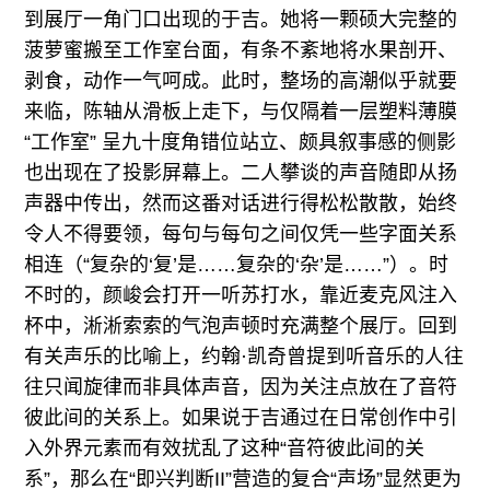
到展厅一角门口出现的于吉。她将一颗硕大完整的
菠萝蜜搬至工作室台面，有条不紊地将水果剖开、
剥食，动作一气呵成。此时，整场的高潮似乎就要
来临，陈轴从滑板上走下，与仅隔着一层塑料薄膜
“工作室” 呈九十度角错位站立、颇具叙事感的侧影
也出现在了投影屏幕上。二人攀谈的声音随即从扬
声器中传出，然而这番对话进行得松松散散，始终
令人不得要领，每句与每句之间仅凭一些字面关系
相连（“复杂的‘复’是……复杂的‘杂’是……”）。时
不时的，颜峻会打开一听苏打水，靠近麦克风注入
杯中，淅淅索索的气泡声顿时充满整个展厅。回到
有关声乐的比喻上，约翰·凯奇曾提到听音乐的人往
往只闻旋律而非具体声音，因为关注点放在了音符
彼此间的关系上。如果说于吉通过在日常创作中引
入外界元素而有效扰乱了这种“音符彼此间的关
系”，那么在“即兴判断II”营造的复合“声场”显然更为