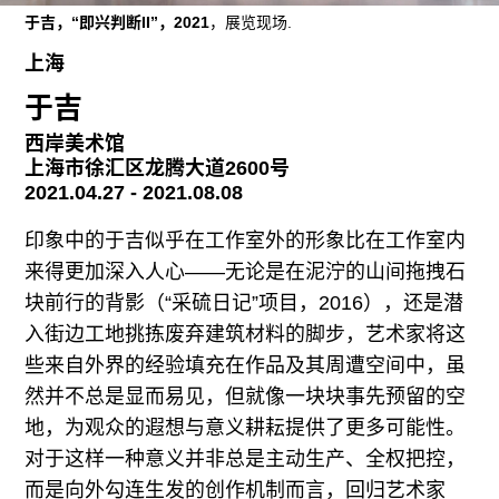
往期内容
于吉，“即兴判断II”，2021
，展览现场.
上海
于吉
联系我们
西岸美术馆
关注我们
上海市徐汇区龙腾大道2600号
2021.04.27 - 2021.08.08
印象中的于吉似乎在工作室外的形象比在工作室内
来得更加深入人心——无论是在泥泞的山间拖拽石
块前行的背影（“采硫日记”项目，2016），还是潜
入街边工地挑拣废弃建筑材料的脚步，艺术家将这
些来自外界的经验填充在作品及其周遭空间中，虽
然并不总是显而易见，但就像一块块事先预留的空
地，为观众的遐想与意义耕耘提供了更多可能性。
对于这样一种意义并非总是主动生产、全权把控，
而是向外勾连生发的创作机制而言，回归艺术家