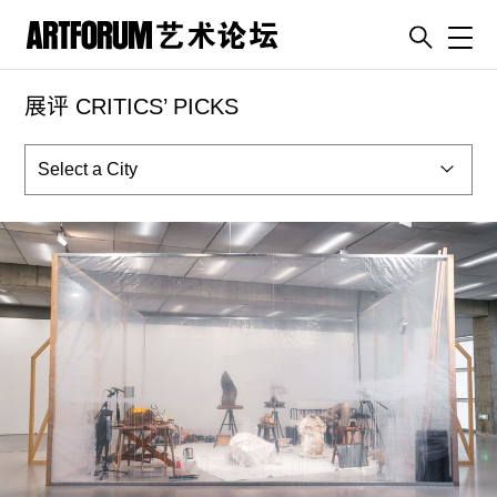
Toggl
展评 CRITICS’ PICKS
artguide
新闻
展评
杂志
专栏
视频
ENGLISH
ART & EDUCATION
广告
订阅