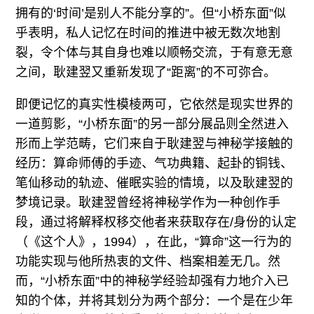
拥有的‘时间’是别人不能分享的”。但“小桥东面”似
乎表明，私人记忆在时间的推进中被无数次地割
裂，令个体与其自身也难以顺畅交流，于有意无意
之间，耿建翌又重新发现了“距离”的不可弥合。
即便记忆的真实性模棱两可，它依然是现实世界的
一道剪影，“小桥东面”的另一部分展品则全然进入
形而上学范畴，它们来自于耿建翌与神秘学接触的
经历：算命师傅的手迹、气功典籍、起卦的铜钱、
笔仙移动的轨迹、催眠实验的情境，以及耿建翌的
梦境记录。耿建翌曾经将神秘学作为一种创作手
段，通过将解释权移交他者来获取存在/身份的认定
（《这个人》，1994），在此，“算命”这一行为的
功能实现与他所热衷的文件、档案相差无几。然
而，“小桥东面”中的神秘学经验却强有力地介入已
知的个体，并将其划分为两个部分：一个是在少年