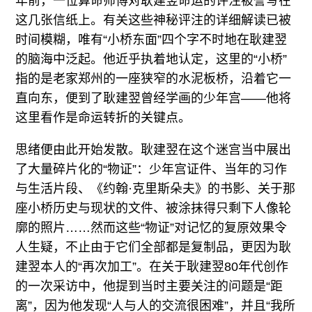
年前，一位算命师傅对耿建翌命运的评注被誊写在
这几张信纸上。有关这些神秘评注的详细解读已被
时间模糊，唯有“小桥东面”四个字不时地在耿建翌
的脑海中泛起。他近乎执着地认定，这里的“小桥”
指的是老家郑州的一座狭窄的水泥板桥，沿着它一
直向东，便到了耿建翌曾经学画的少年宫——他将
这里看作是命运转折的关键点。
思绪便由此开始发散。耿建翌在这个迷宫当中展出
了大量碎片化的“物证”：少年宫证件、当年的习作
与生活片段、《约翰·克里斯朵夫》的书影、关于那
座小桥历史与现状的文件、被涂抹得只剩下人像轮
廓的照片……然而这些“物证”对记忆的复原效果令
人生疑，不止由于它们全部都是复制品，更因为耿
建翌本人的“再次加工”。在关于耿建翌80年代创作
的一次采访中，他提到当时主要关注的问题是“距
离”，因为他发现“人与人的交流很困难”，并且“我所