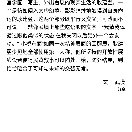
宫学画、写生、外出看展的现实生活的耿建翌，一
个是彷如闯入太虚幻境，影影绰绰地触摸到自身命
运的耿建翌，这两个部分既平行又交叉，可感而不
可说——就像展墙上那些呓语般的文字：“我猜我体
验过跟他类似的状态 在我关闭以后另外一个会发
动。”“小桥东面”如同一次精神层面的回顾展，耿建
翌少见地全部使用第一人称，他所坚持的开放性展
线设置使得展览叙事可以随处开始，随处结束，则
恰恰暗合了可知与未知的交替无常。
文／
武漠
分享