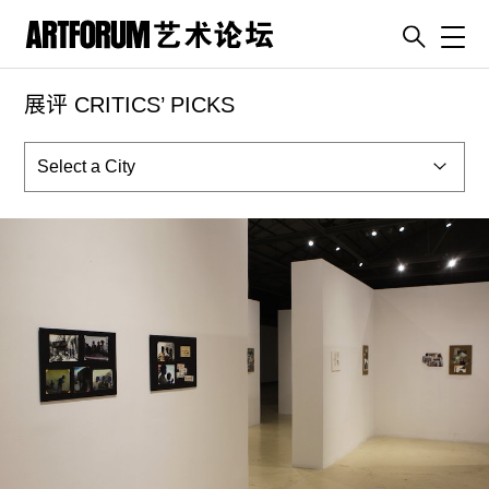
Toggl
展评 CRITICS’ PICKS
artguide
新闻
展评
杂志
专栏
视频
ENGLISH
ART & EDUCATION
广告
订阅