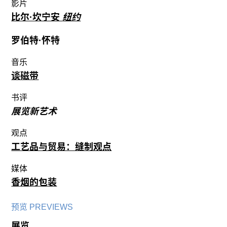
影片
比尔·坎宁安
纽约
罗伯特·怀特
音乐
谈磁带
书评
展览新艺术
观点
工艺品与贸易：缝制观点
媒体
香烟的包装
预览 PREVIEWS
展览