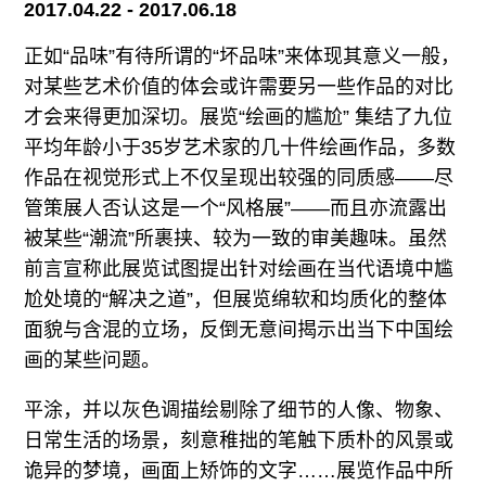
2017.04.22 - 2017.06.18
正如“品味”有待所谓的“坏品味”来体现其意义一般，
对某些艺术价值的体会或许需要另一些作品的对比
才会来得更加深切。展览“绘画的尴尬” 集结了九位
平均年龄小于35岁艺术家的几十件绘画作品，多数
作品在视觉形式上不仅呈现出较强的同质感——尽
管策展人否认这是一个“风格展”——而且亦流露出
被某些“潮流”所裹挟、较为一致的审美趣味。虽然
前言宣称此展览试图提出针对绘画在当代语境中尴
尬处境的“解决之道”，但展览绵软和均质化的整体
面貌与含混的立场，反倒无意间揭示出当下中国绘
画的某些问题。
平涂，并以灰色调描绘剔除了细节的人像、物象、
日常生活的场景，刻意稚拙的笔触下质朴的风景或
诡异的梦境，画面上矫饰的文字……展览作品中所