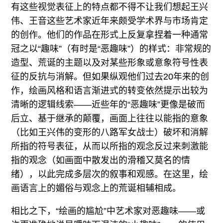
有这些视觉表征上的特点都不得不让我们想起王兴
伟、王音这些艺术家近年来颇受学术界与市场肯定
的创作。他们的作品在形式上反复拿捏着一种通常
冠之以“趣味”（有时是“恶趣味”）的样式：非常规的
造型、荒诞的主题以及对某些形象或意象符号性表
征的反抗与消解。但如果纵观他们过去20年来的创
作，绘画风格和语言渐进式的转变依然提示出较为
清晰的逻辑线索——近些年的“恶趣味”更像是破而
后立、基于继承的颠覆，画面上往往以能指的意象
（比如王兴伟的变形的八路军女战士）破坏和消解
所指的符号表征，从而以所指的观念反过来刺激能
指的观念（如画面中散发出的滑稽又莫名的情
绪），以此完成多层次的叙事和观感。在这里，绘
画语言上的媚俗与观念上的荒诞相辅相成。
相比之下，“绘画的尴尬”中艺术家对恶趣味——或