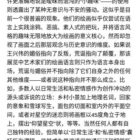
许更准确地说是暧昧而混沌的“小趣味”——的使用
则透露出了某种无意识与不安的骚动。这似乎是目
前一个很普遍的现象。他们的绘画似乎仅尝试在语
言上实践涂鸦、恶搞、素人式的把玩，并将语言风
格的趣味无限地放大为绘画的意义核心，然而却忽
视了画面之后那层观念与历史意识的维度。如果说
王兴伟的媚俗指向了反叛，荒诞指向了颠覆，那该
展览中艺术家们的绘画语言则只作为语言本身出
场，荒诞与媚俗并不指向除了它们自身之外的任何
其他维度——或者说这种指向并不那么成立。比
如，多数人以日常生活和私密情感作为创作冲动的
源头或诉说的立场：乡村小景加上地理名词，回家
的意象和雪球写生，面包的切面和室内外的平面空
间，或者对星空的迷恋则将画框以45度角立于地
上，摆出“仰望星空”状，等等。当然任何人都有自
己独特的经验，但简单以“日常生活”和“私密情感”囊