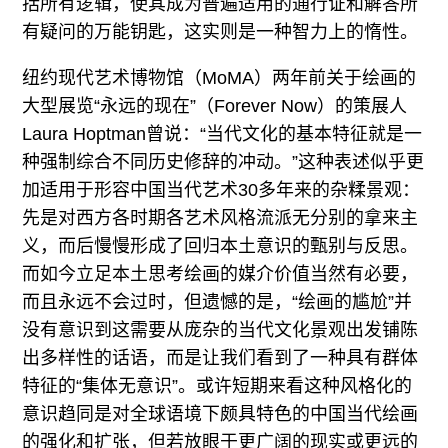
括所有逻辑，使其成为普遍适用的通行证和解答所
有疑问的万能钥匙，这实则是一种智力上的惰性。
纽约现代艺术博物馆（MoMA）两年前关于绘画的
大型展览“永远的现在”（Forever Now）的策展人
Laura Hoptman曾说：“当代文化的基本特征就是一
种强制综合不同历史修辞的冲动。”这种表述似乎更
加适用于形容中国当代艺术30多年来的杂糅景观：
先是对西方各时期各艺术风格流派无分别的拿来主
义，而后慢慢形成了回归本土意识的甄别与反思。
而如今立足本土思考绘画的媒介价值当然有必要，
而且永远不会过时，但遗憾的是，“绘画的尴尬”并
没有意识到这需要从庞杂的当代文化景观出发铺陈
出多样性的话语，而是让我们看到了一种具有群体
特征的“集体无意识”。或许短期来看这种风格化的
意识趋同是对全球语境下颇具特色的中国当代绘画
的强化和扩张，但若放眼于更广阔的现实或更远的