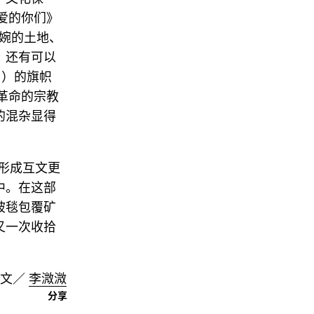
爱的你们》
温婉的土地、
，还有可以
s ）的旗帜
革命的宗教
的混杂显得
能形成互文更
系中。在这部
被毯包覆矿
又一次收拾
文／
李溦溦
分享