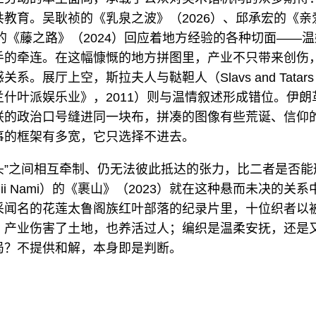
教育。吴耿祯的《乳泉之波》（2026）、邱承宏的《亲
毅的《藤之路》（2024）回应着地方经验的各种切面——
手的牵连。在这幅慷慨的地方拼图里，产业不只带来创伤
系。展厅上空，斯拉夫人与鞑靼人（Slavs and Tatar
什叶派娱乐业》，2011）则与温情叙述形成错位。伊朗
联的政治口号缝进同一块布，拼凑的图像有些荒诞、信仰
事的框架有多宽，它只选择不进去。
石头”之间相互牵制、仍无法彼此抵达的张力，比二者是否
i Nami）的《裹山》（2023）就在这种悬而未决的关
采闻名的花莲太鲁阁族红叶部落的纪录片里，十位织者以
：产业伤害了土地，也养活过人；编织是温柔安抚，还是
局？不提供和解，本身即是判断。