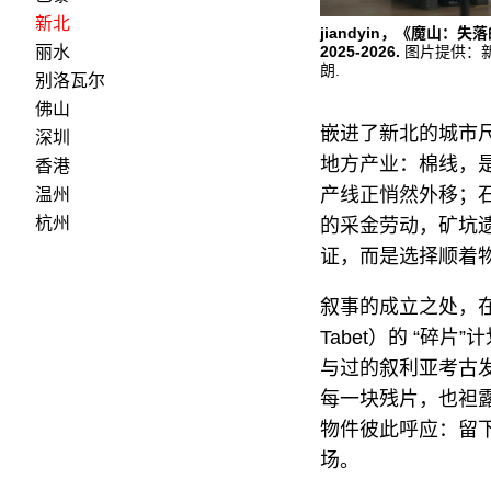
新北
jiandyin，《魔山：
丽水
2025-2026.
图片提供：新
朗.
别洛瓦尔
佛山
嵌进了新北的城市
深圳
地方产业：棉线，是
香港
产线正悄然外移；
温州
杭州
的采金劳动，矿坑
证，而是选择顺着
叙事的成立之处，在
Tabet）的 “碎
与过的叙利亚考古
每一块残片，也袒
物件彼此呼应：留
场。