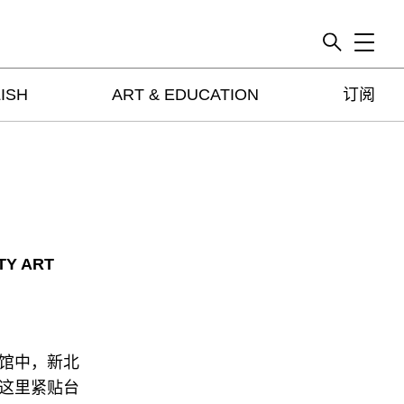
Toggle
ISH
ART & EDUCATION
订阅
artguide
新闻
展评
杂志
专栏
视频
TY ART
ENGLISH
ART & EDUCATION
广告
馆中，新北
订阅
这里紧贴台
往期内容