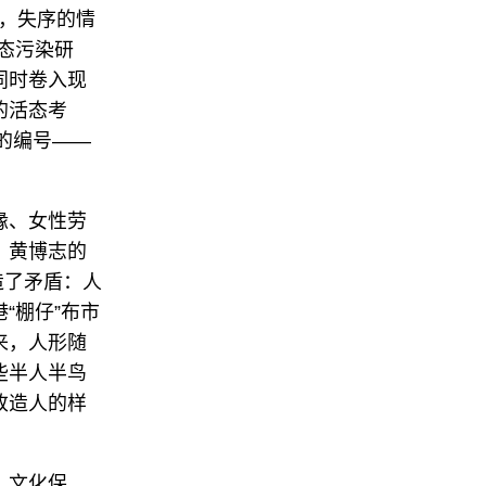
中心，失序的情
生态污染研
同时卷入现
的活态考
的编号——
缘、女性劳
。黄博志的
造了矛盾：人
“棚仔”布市
来，人形随
些半人半鸟
改造人的样
：文化保