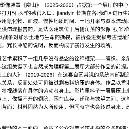
yin的影像装置《魔山》（2025-2026）占据第一个展厅的
开“石头”的感官入口。jiandyin 长期在各地矿区进行
金用氰化物、血液、慢性地质时间、土地开采与资本流动
提供病理报告的，是法医建筑位于后侧角落的影像《加沙
巴以战争对加沙土地与生命的撕裂，被折叠进受损考古遗址
据，冗长冷酷的说明，反而构成了暴行发生的场所。
维艺术累积了一组几乎没有悬念的诠释框架——编织、亲
—这组关键字也自然成为理解第二展厅大部分作品的前提
上的人》（2019-2026）在这套自圆其说的系统内部制
入关系，反而处处可见被过剩布料挤压的身体。作品以香港
，将视线落在具体的劳动者身上。影片里料子一层层压上
肩上，像撑不开的翅膀，困在库存、迁移与欲望之间。这
到背面：材料固然为人所使用，但同時它也会转过身来，
业劳动的本土面向，承载了公众对美术馆机构的众多期待