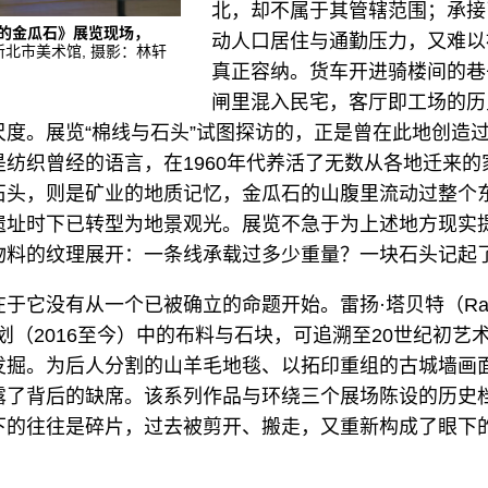
北，却不属于其管辖范围；承接
失落的金瓜石》展览现场，
动人口居住与通勤压力，又难以
北市美术馆, 摄影：林轩
真正容纳。货车开进骑楼间的巷
闸里混入民宅，客厅即工场的历
尺度。展览“棉线与石头”试图探访的，正是曾在此地创造
纺织曾经的语言，在1960年代养活了无数从各地迁来的
石头，则是矿业的地质记忆，金瓜石的山腹里流动过整个
遗址时下已转型为地景观光。展览不急于为上述地方现实
物料的纹理展开：一条线承载过多少重量？一块石头记起
于它没有从一个已被确立的命题开始。雷扬·塔贝特（Ray
片”计划（2016至今）中的布料与石块，可追溯至20世纪初
发掘。为后人分割的山羊毛地毯、以拓印重组的古城墙画
露了背后的缺席。该系列作品与环绕三个展场陈设的历史
下的往往是碎片，过去被剪开、搬走，又重新构成了眼下