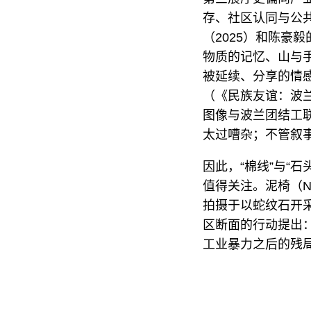
存、社区认同与公共
（2025）和陈豪
物质的记忆、山与
被延续、分享的情感关
（《民族友谊：波兰
图像与波兰团结工
太过嘈杂；不管叙
因此，“棉线”与“
值得关注。泥椅（Ni
拍摄于以蛇纹石开
区断面的行动提出
工业暴力之后的残