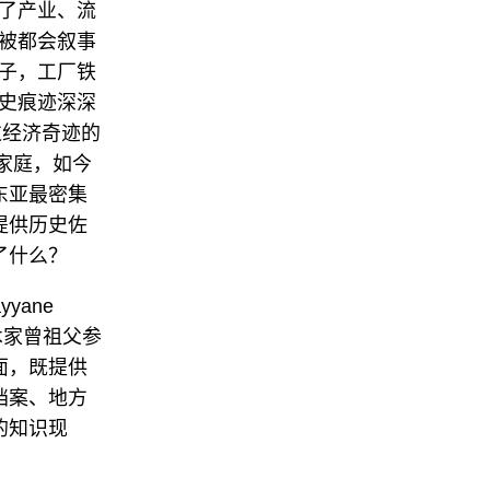
了产业、流
被都会叙事
子，工厂铁
联系我们
史痕迹深深
关注我们
过经济奇迹的
家庭，如今
东亚最密集
提供历史佐
了什么？
yane
艺术家曾祖父参
面，既提供
档案、地方
的知识现