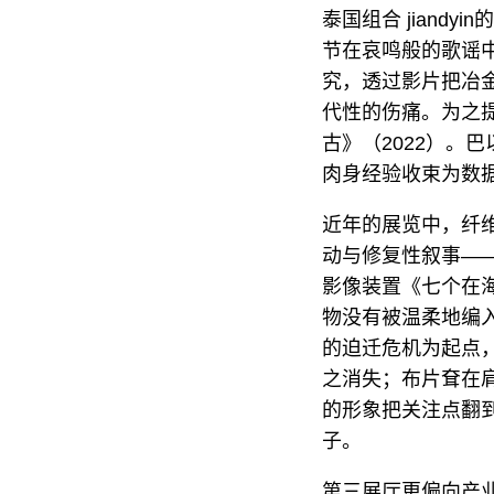
泰国组合 jiand
节在哀鸣般的歌谣中打
究，透过影片把冶
代性的伤痛。为之
古》（2022）。
肉身经验收束为数
近年的展览中，纤
动与修复性叙事—
影像装置《七个在海
物没有被温柔地编
的迫迁危机为起点
之消失；布片耷在
的形象把关注点翻
子。
第三展厅更偏向产