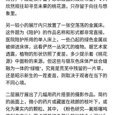
欣然规往却寻觅未果的桃花源，只存留于向往与想
象里。
另一较小的展厅内只放置了一张空荡荡的金属床。
这件题为《陪护》的作品名称和形式都非常直接。
医院陪护所用的单人床上，一些凸起的绿色金属丝
被绑进床体，远看俨然一丛突兀的植物。据艺术家
透露，植物的形状仿照了麦苗，多少提示着《桃花
源》中面粉的来源。但这些与银灰色床体严丝合缝
融为一体的“绿植”，究竟是荒芜中残留的一片草，
还是昭示新生的一茬麦苗，则取决于观者在当下的
不同心境。
二层展厅展出了几幅用药片搭景的摄影作品。简约
的画面上，微小的药片或藏匿在疏朗的枝叶下，或
化为果实内的颗粒。其中，《粉色研究—氟哌噻吨