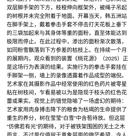
双层脚手架的下方，枝桠伸向框架外，被绳子吊起
的树根并未完全附着于地面。开幕当天，韩五洲站
在脚手架上，戴着拳击手套不停击打天花板上垂下
的三袋加起来与其身体等重的面粉，直至体能达到
极限而停止。在此过程中，渗出的面粉渐次散落，
如同粉雪飘落到下方参差的枯枝上。在持续一个月
的展期内，观众看到的装置《桃花源》（2025）正
是这场行为表演的结果。实施行为的拳击手套挂在
手脚架一侧，墙上的录像透露着作品成型的端倪。
艺术家在其摄影作品中经常使用的红色药片被零星
粘在树枝间，乍看易被以为是隐现于枝头的红色花
蕾或果实。视觉上的错觉隐喻了一场虚幻的期待：
艺术家用肉身搏击降下的粮食为枯竭的生命提供了
重生的养分，树在莹莹“白雪”中含苞待放。但这层
“仿佛若有光”的期待，对于被铁架围困的无土之木
而言，不过是仅停留于意象层面的微茫希望，令人