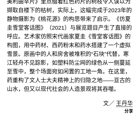
美利曲辛片》里点缀着红色药片的树枝令人误以为
撷取自楼下的枯树，实际上，这幅完成于2023年的
静物摄影为《桃花源》的构思带来了启示。《仿夏
圭雪堂客话图》（2021）与展览题目产生了直接的
呼应。艺术家仿照宋代画家夏圭《雪堂客话图》的
构图，用中药材、西药粉末和药水搭建了一个虚拟
雪景。原画中的人和房舍被堆积的“石块”代替，寒
江轻舟不见踪影，如塑料防尘网的绿色从一侧蔓延
至雪中，整个场面宛如闲置的工地一角。在这里，
药重构了文人士大夫精神上的归隐之地——亘古的
山水，但又以现代社会的人造景观将其吞噬。
文／
王丹华
分享