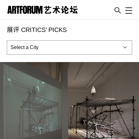
Toggl
展评 CRITICS’ PICKS
artguide
新闻
展评
杂志
专栏
视频
ENGLISH
ART & EDUCATION
广告
订阅