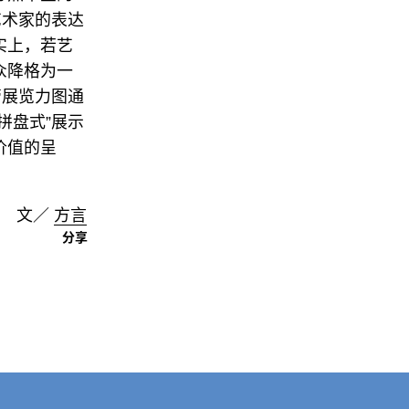
艺术家的表达
实上，若艺
众降格为一
管展览力图通
拼盘式”展示
价值的呈
文／
方言
分享