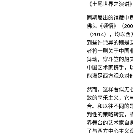
《土尾世界之演讲》（
同期展出的馆藏中黄
佛头《顿悟》（20
（2014），均以
到些许诧异的则是艾萨
者将一则关于中国
舞动，穿斗笠的船
中国艺术家携手，
能满足西方观众对
然而，这样看似无
致的享乐主义，它
合。和以往不同的
判性的策略转变，
界舞台的艺术家自
了与西方中心主义