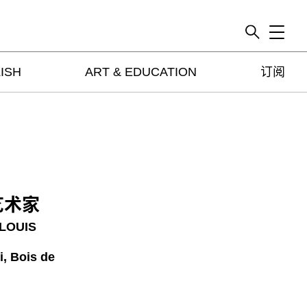
Toggle
ISH
ART & EDUCATION
订阅
artguide
新闻
展评
杂志
专栏
视频
艺术家
ENGLISH
LOUIS
ART & EDUCATION
, Bois de
广告
订阅
往期内容