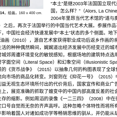
“本土”是继2003年法国国立现
国，怎么样？”（Alors, La Chi
14
，绘画，160 x 400 cm.
2004年里昂当代艺术馆的“道与魔
e Démon）之后，再次于法国举行的中国当代艺术大展。参展作
下，中国社会经济快速发展中“本土”状态的多个侧面。地
列油画（2010），源自艺术家获得职业成功后返乡作画的
生活的种种偶然瞬间，娓娓道出经济发展中历经变迁的城
对城郊周遭环境变化的敏锐感知，根据场地的建筑特点选
间（Literal Space）和幻象空间（Illusionistic S
的《货币战争》（2015）以抽象几何的构图表现了全球
向市场的商品化转变。刘窗则在《抑花一号》（2015）
利益无视生态环境所付出的代价背后，国家宣传和商业广
性上，展览准确的抓取了嬗变中的中国内部高度反差的社
存的缩影。例如周滔的录像《一二三四》（2008）中在
定口号自觉而无奈的齐声高呼。这种忽略个体特性而将所
亦影响着国人对诸如成功学等畅销思维的驯从，并仍能从