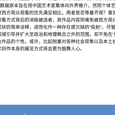
别性群展原本旨在将中国艺术家集体向外界推介，然而个体
对西方观众观看的优先满足相比，两者是否等量齐观？事
观看方式背后的消极被选者，其作品内容则难免被西方观
现状的简单诠释，进而化作一种存在感欠缺的“投射”。尽
视域引导并扩大至政治和地理概念之外的范围，却不免在“
及作品的个性。或许，比起侧重对各种社会现象以及本土
术创作本身的展览方式将会更为鼓舞人心。