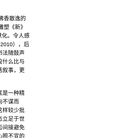
佛香散逸的
雕塑《新》
默化。令人感
2010），后
书法随鼓声
没什么比与
话叙事，更
底是一种精
向不谋而
这样较少批
态立足于世
否间接避免
心照不宣的