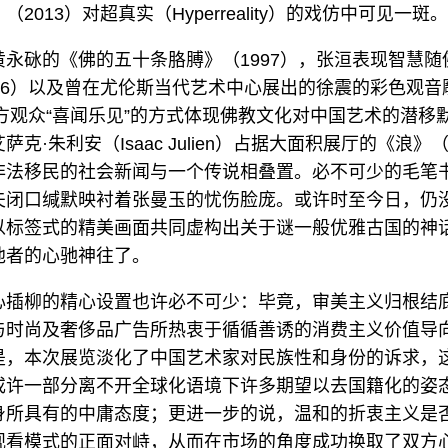
2013）对超真实（Hyperreality）的戏仿中可见一斑。
永砯的《佛的五十条胳膊》（1997），张洹表现智慧随
06）以及曾在尤伦斯当代艺术中心展出的徐震的彩色观音
西方观众“喜闻乐见”的方式体现佛教文化对中国艺术的潜移
克·朱利安（Isaac Julien）占据大面积展厅的《浪》（
非法移民的社会新闻与一个传说相叠置。必不可少的毛笔
夫闭口缄默映衬着张曼玉的忧伤脸庞。或许时至今日，仍
以标签式的精美画面共同虚构出关于谜一般优雅古国的神
他者的心驰神往了。
心插柳的精心设置也许必不可少：毕竟，审美主义归根结
与时尚及奢侈品广告所热衷于循循善诱的消费主义价值导
是，本次展览淡化了中国艺术家对民族性和身份的诉求，
或许一部分离不开全球化语境下许多期望以去国籍化的姿
身所具有的中庸态度；更进一步的说，温和的折衷主义是
观看模式的正面对峙，从而在市场的角度成功换取了双方