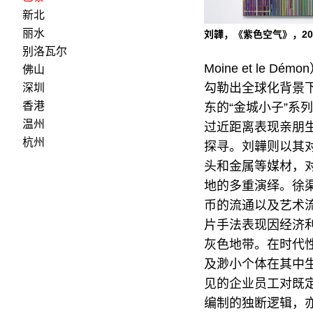
新北
丽水
刘韡，《紫色空气》，20
别洛瓦尔
Moine et l
佛山
勾勒出全球化背景
深圳
香港
东的“金城小子”系
温州
过近距离表现亲朋
杭州
探寻。刘韡则以其
头和金属等媒材，对字面空
地的多重演绎。徐渠
币的流通以及艺术流
片手法表现因经济
灰色地带。在时代
及渺小个体在其中生
见的企业员工对既
编制的独断逻辑，