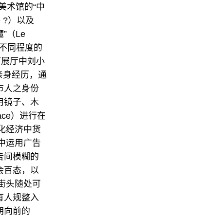
代美术馆的“中
ne ?）以及
联系我们
”（Le
品不同程度的
关注我们
下展厅中刘小
亲身经历，通
市人之身份
用镜子、木
pace）进行在
化经济中货
中运用广告
告间模糊的
会百态，以
街头随处可
有人规整入
胡向前的