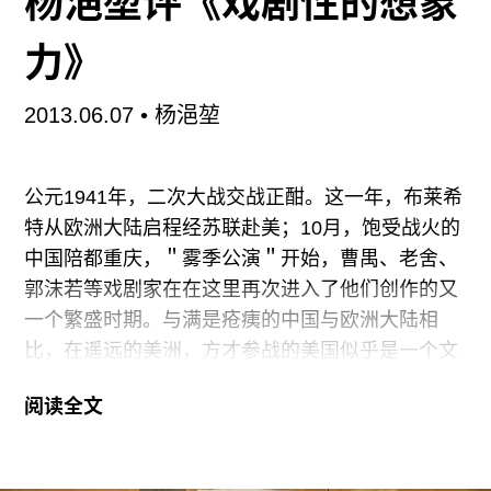
杨浥堃评《戏剧性的想象
去，拍了两三个场景后，地板上到处时电线。要一
一收拾好再移到下个场景，既费时也麻烦，所以干
力》
脆不拍地板，将镜头朝上。拍出来的构图也不差，
也省时间，于是变成了习惯，摄影机的位置越来越
2013.06.07
• 杨浥堃
低。”
“我经常如此无视电影的文法，我讨厌重视理论，也
公元1941年，二次大战交战正酣。这一年，布莱希
讨厌轻视理论。” 配合他说的“电影没有文法”，小津
特从欧洲大陆启程经苏联赴美；10月，饱受战火的
强调的更多是直觉、自由，并反对僵化。这就像
中国陪都重庆，＂雾季公演＂开始，曹禺、老舍、
郭沫若等戏剧家在在这里再次进入了他们创作的又
一个繁盛时期。与满是疮痍的中国与欧洲大陆相
比，在遥远的美洲，方才参战的美国似乎是一个文
化生活的＂乌托邦＂。戏剧舞台上，百老汇的演出
阅读全文
依然缤纷，尤金•奥尼尔等剧作家早已为剧场奠定了
深厚的文学传统；欧文•肖、丽莲•海尔曼、阿瑟•米
勒、田纳西•威廉斯从不同侧面书写着戏剧人生。世