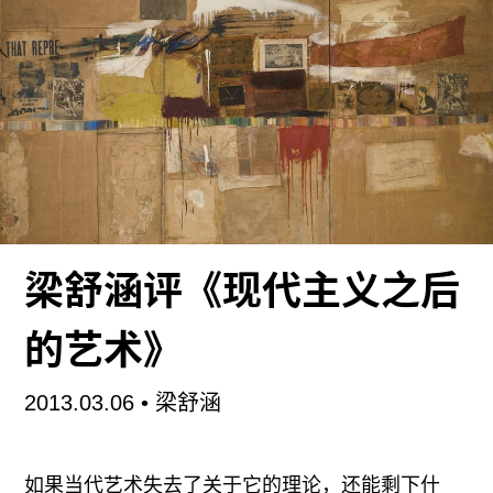
界各地的艺术家纷纷涌向美国，不同的艺术观念相
互碰撞。＂戏剧是什么＂这个古老命题（或者永恒
的命题）再次充满了多种可能。
就在这一年，罗伯特•爱德蒙•琼斯出版了他的论著
《戏剧性的想象力》，这本书似乎是对他几十年舞
台艺术生涯的回溯，也是他非常“个人化”的艺术笔
记。这本薄薄的小册子中所阐述的戏剧观念，其影
响力几乎辐射了此后的一个世纪。
梁舒涵评《现代主义之后
罗伯特•爱德蒙•琼斯，著名舞台设计师，出生于
的艺术》
1887年。他为当时的美国戏剧引入了全新的舞台设
计理念，第一次将舞美、灯光与导表演融为一体。
2013.03.06
• 梁舒涵
这在当时是一种全新的戏剧观念。舞蹈大师玛莎•格
兰姆将他称作＂极富心灵洞察力的设计家＂。他的
这本小册子深入浅出、语言丰富优美，影响了无数
如果当代艺术失去了关于它的理论，还能剩下什