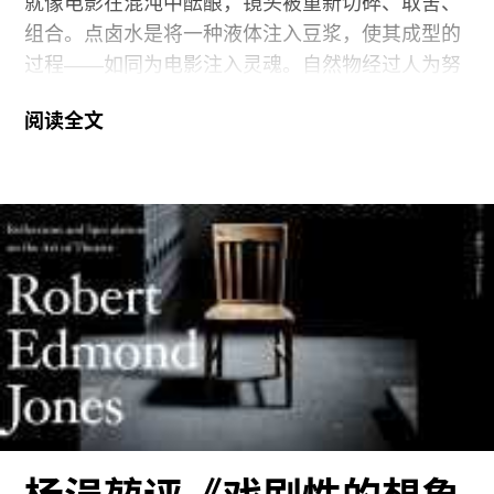
就像电影在混沌中酝酿，镜头被重新切碎、取舍、
在电影之外的其他创作看作是和
组合。点卤水是将一种液体注入豆浆，使其成型的
过程——如同为电影注入灵魂。自然物经过人为努
力，成为更高级的存在，用以滋养大众——豆腐和
阅读全文
电影都可以做到这一点。一堆固体颗粒，最终成为
一种朴素的食物，但诱人食欲。好的豆腐有韧性，
次的豆腐容易碎——好电影同样，经得住考验。小
津形容自己是开豆腐店的，或者只做豆腐的时候，
或许并不是随意的类比吧。
本书汇编了小津各个时期的文章、战地书信、少量
访谈，都不长。对于谈电影这件事，小津常常轻描
淡写。比如书中谈到他著名的低机位拍摄的缘由，
和评论家的分析不同，小津这样解释：“这始于喜剧
片《肉体美》的场景。虽然在酒吧中，但拍摄能用
的灯比现在少的多，每次换场景就要把灯移来移