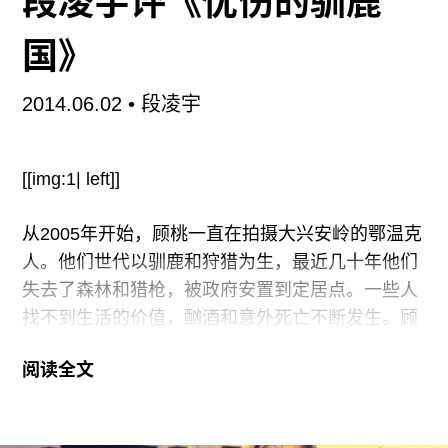
段凌宇评《忧伤的驯鹿
往期内容
国》
2014.06.02
• 段凌宇
联系我们
关注我们
[[img:1| left]]
从2005年开始，顾桃一直在拍摄大兴安岭的鄂温克
人。他们世代以驯鹿和狩猎为生，最近几十年他们
失去了森林和猎枪，被政府安置到定居点。一些人
找不到生活的价值，酗酒和意外死亡不断发生。顾
桃的一系列纪录片都与此有关，最后的酋长、酗酒
阅读全文
的妈妈、颓废的天才画家、在无锡上学的鄂温克少
年……《忧伤的驯鹿国》一书正是对近十年拍摄生
活的记录。书里收录了顾桃在敖鲁古雅的生活日记