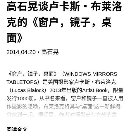
高石晃谈卢卡斯・布莱洛
年代的英伦，恍如一个梦境：年轻人在舞池里听着
披头士的音乐跳舞，结伴去老电影院里看帕索里尼
克的《窗户，镜子，桌
的电影，学校老师翻阅着一本名为《嚎叫》的书，
另类小圈子的集会一个接一个。写起这些，贾曼的
面》
笔调是轻松诙谐的，连在俱乐部与警察的冲撞，都
带有搞笑与自嘲的色彩。
2014.04.20
• 高石晃
书中对父亲的长篇描写令人动容。很难说贾曼的性
取向，是否完全与他有一个保守失职的父亲有关。
《窗户，镜子，桌面》（WINDOWS MIRRORS
其中多少有些瓜葛吧。他对这位男性家长的感情是
TABLETOPS）是美国摄影家卢卡斯・布莱洛克
复杂的，似乎是恨多于爱，确切而言，是恐惧与疏
（Lucas Blalock）2013年出版的Artist Book，限量
离，这其中还夹杂
发行1000册。从书名来看，窗户和镜子一直被人用
作摄影的隐喻，布莱洛克将其与“桌面”这一新鲜概
念放到一起。很明显，作者对摄影史有充分的意
识。（尽管艺术家本人的说法是，他是在加利福尼
阅读全文