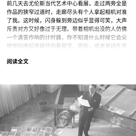
前几天去尤伦斯当代艺术中心看展，走过两旁全是
识到今天已经变得非常淡薄。布莱洛克的照片将上
作品的狭窄过道时，走廊尽头有个人拿起相机对准
述事实推到前台，令人忍不住联想到毕加索的立体
了我。这时候，闪身躲到旁边似乎显得可笑，大声
主义绘画。尽管后者将多重视角引入绘画领域，但
斥责对方又好像过于无理。带着相机出没的人仿佛
自文艺复兴时期一点透视法确立以来，很多画家就
一个滴答作响的计时器，你不知道什么时候它会尖
已经在作品中偷偷使用这种手法。可以说，通过强
锐地叫唤起来破坏你看展览、逛街，或者单纯在发
调该手法中的不自然和矛盾之处，立体主义重新审
呆的好心情。摄影以机械攫取现实世界的切片，这
视了绘画表现的惯例传统，同时找回了属于绘画的
阅读全文
大概是世界上最应和钱钟书先生“吃鸡蛋，别费神去
现实性。
看母鸡”言论的艺术形式。想象一下，如果有一个展
览，将那些世界顶级摄影名作和它们180度对面的
情景摆放在一起展示，那情形估计会使许多人的幻
灭。
阮义忠的《失落的优雅》，正是一本旨在展示“图像
对面”的书。对于二十世纪八、九十年代开始创作的
中国摄影人来说，阮义忠是启蒙式的“摄影教父”。