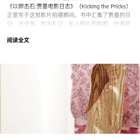
诉我们这是鄂温克人脱离了祖传的生活方式后内心
《以卵击石:贾曼电影日志》（Kicking the Pricks）
的痛苦使然。“最后的酋长”似乎洞察了族群的命
正是写于这部影片拍摄期间。书中汇集了贾曼的日
运，永远是一副平静而空白的表情。年轻人从小在
记，访谈录，剧本札记，私人照片和剧照。作者坦
山下长大，已经适应了现代生活。他笔下最生动的
诚地写下了个人的成长轶事，对电影与艺术的感
是煎熬中的中年人，柳霞对驯鹿和儿子怀着深沉的
阅读全文
悟。虽然这些文字与电影的拍摄几乎同步进行，但
爱，维佳清醒时是天才的画家，更多时间在打架与
银幕上的癫狂极致，在贾曼笔下却几乎荡然无存，
醉酒中度过。
文章读来颇有一番“闲话把桑麻”之意味。
日记体的随笔，都冠上了小标题，看似想到哪儿写
到哪儿。时过二十年，一切已淡然。在贾曼式的追
忆似水年华里，他毫不避讳地谈及自己的性经历。
每段经历只是一个片段，貌似与他有关，又与他无
关。在这种若即若离的气氛里，已过不惑之年的贾
曼，写起青春时的那个自己，仿佛是隔着镜头去看
另一个人：这个小孩不太合群，欲保持纯洁的身
心，他认真学画，想画下南部平原的红土地。六零