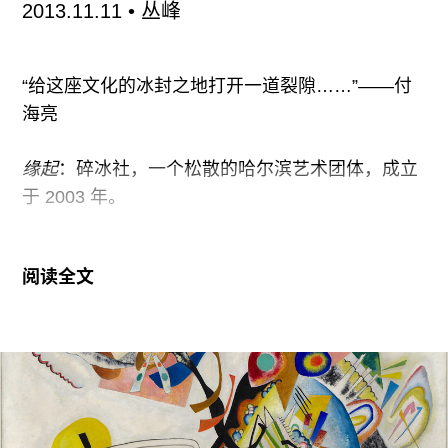
2013.11.11
• 丛峰
“给这座文化的冰封之地打开一道裂隙……”——付
海亮
缘起
：碎冰社，一个松散的哈尔滨艺术团体，成立
于 2003 年。
碎冰社成员现实生活中的身份有“程序员、房地产公
阅读全文
司职员、外科大夫、心理医生、工厂打更人员、三
轮车夫、摄影师、时尚杂志摄影师、老光棍，纪录
片导演、诗人、声音艺术家、海外留学生甚至偷窥
爱好者”，照碎冰成员刘禹的话说，碎冰社“习惯于
聚敛大风刮来的人”，”这些人“因音乐、电影、摄
影、文学等等而结缘”（付海亮语）。