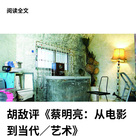
入其中，黑格尔所关注的就是如何将这些事物以一
•格里耶作品集近似，表达了趣味上的默默致敬。
阅读全文
种宏大叙述的方式按照一定的精神线索排列起来，
并试图证明这些都是一个不动的推动者，即“绝对精
弹（
神”在不同阶段的显现。在他的体系中，艺术及一切
形态也不例外，美被他视为理念的感性显现。在黑
格尔看来，因为人们要了解关于自身、关于终极现
实的知识，艺术就出现了。艺术是一种工具，作为
一个民族，当我们的意识变得最为敏锐时，我们就
不要这个工具了。 他的这种绝对精神与奥地利艺术
史家李格尔的“艺术意志”， 有“血缘上的直接联
系”。 据此，他首先将艺术史作为一个哲学命题提
了出来。李格尔的艺术史模式属于形式主义阵营，
在《后期罗马的工艺美术》一书中，他认为，从触
胡敌评《蔡明亮：从电影
觉向视觉的转变实际上是两种风格之间的变迁和转
变，这种转变是有目的的“艺术意志”的结果。希尔
到当代／艺术》
德布兰德、费德勒、沃尔夫林，直至罗杰•弗莱的方