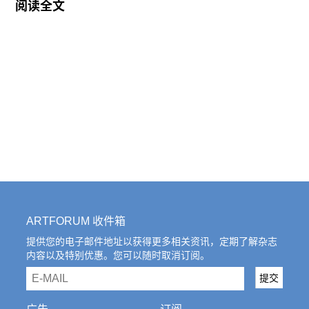
阅读全文
址上进行的改建工程，据说也保留了原有的形态和
肌理。刚刚落成的建筑在商户、企业和工作室进驻
前的“空档期”适逢今年的国美毕业季，于是学生们
以及受邀艺术家和项目得以临时性地“占领”了这一
空间，也让许江院长提议的这次首届“之江国际青年
艺术周”得已具备如此规模。“其实直到现在（艺术
公社这里）还都是一个未完成的、毛坯的状态，马
丁戈雅生意的‘毛坯赛博’那个场子真是很契合这次
项目的状态，很放松，很临时。半个月前很多门窗
基础设施都还没有，这一周我们策划团队中还有人
一直专门在负责和电路等等相关的基础设施问题。”
ARTFORUM 收件箱
作为这次活动主要策划人之一的刘畑说。
提供您的电子邮件地址以获得更多相关资讯，定期了解杂志
内容以及特别优惠。您可以随时取消订阅。
艺术周的八人策划团队中有些是国美在读的研究
email
提交
生，很多人是第一次策划展览。策划团队在这次活
动的结构中被称为“初始NPC”，借用的是电脑游戏