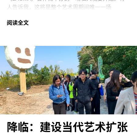
人告诉我，这将是整个艺术周期间唯一一场
LACMA的CEO兼馆长迈克尔·高文（Michael
阅读全文
Govan）和余德耀同时出席的晚宴。
周一晚上七点半，我准时抵达时尚的开放式厨房小
餐馆Bloom，它们以精致的小碟餐点而闻名，如海
胆烩饭和半烤金枪鱼。但餐馆的招牌菜——松针熏
仔鸡只上给了余德耀。晚宴进行到一半，他站起来
讲述了自己早年在家禽上的成功投资，这项事业也
让他开始了艺术收藏并创建余德耀美术馆（最近，
余德耀美术馆与LACMA和卡塔尔博物馆群之间开
启了历史性的合作）。如果他盘中的那只仔鸡是故
意为之的道具，那真是非常高级的公关方式。如果
不是的话，那就称这为机缘凑巧和余德耀绝妙口才
降临：建设当代艺术扩张
的结合吧。“不好意思，但我时间不多了，”这位企
业家在演讲结束时说道，并以身体不好为理由提前