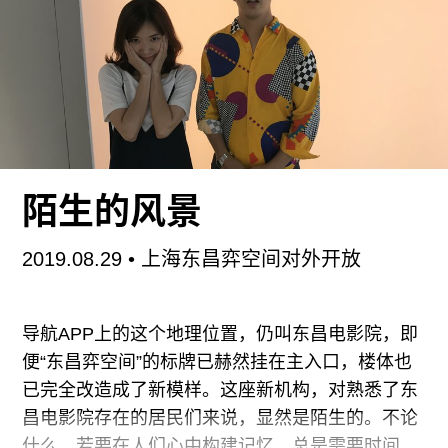
为之“策展课”。我听见身后一对情侣喁喁细语，“只
有图示又怎么知道最终哪个展览效果更好呢？”——
果真有观者把方案的汇集当成了一场battle，这不
禁让人有点啼笑皆非。
作为“策展课”的闭幕活动，这次的论坛邀请了十几
位身处策展领域内不同位置的艺术工作者作为嘉宾
陌生的风景
进行分享和对话。第一日的两场主题是“美术馆里的
魔术：策展与机构”和“策展在中国：从批评家到策
2019.08.29
• 上海东昌弈空间对外开放
展人”，第二日为“在地行动：策展的语境”和“全球视
野：移动的策展”。整个框架像是对当代艺术策展机
制进行递进式反思，从艺术系统到系统中的角色，
导航APP上的这个地理位置，仍叫东昌电影院，即
再从角色到行动，几乎面面俱到。但实际上从论坛
便“东昌弈空间”的标牌已赫然挂在主入口，楼体也
话题就能看出讨论框架设置得实在太过宏大和野心
已完全改造成了新模样。这座新机构，对熟悉了东
勃勃，以至于最后嘉宾们只能自行将话题缩小到个
昌电影院存在的居民们来说，显然是陌生的。不论
人的实践，却又因为时间的限制无法详述或回应具
什么，若要在人们心中构建记忆，总是需要时间。