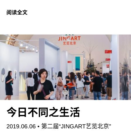
求市民将全上海市每日所产生的2万2千吨家庭垃圾
相较于‘事实’，想要相信某个对象的那种感情要来
阅读全文
分成四大类（干垃圾、湿垃圾、有害垃圾和可回收
得更为重要，因为这样就算积累了事实，也无法抵
物），市政府也借机招募了超过3万名志愿者监督
达‘真相’。这些本来就必须区分对待。”
政策的实施。这条例乍听上去像是“生态文明的一大
步”，颁布后却引来不少争议：用自上而下的政策向
由此可见，本届三年展主题中的“情”字需要放到更
市民强制灌输环保意识，是否是一种吊诡的生态专
广泛的意义网络中来理解。Anna
政？
争议之外，这项政策的出台至少高效地迫使每个市
民直面一个不争的残酷现实：在我们的后人类世，
地球生态危在旦夕，空间紧缺，垃圾泛滥成灾，行
动刻不容缓。这倒是给于7月16日开幕的第二届
Condo上海提供了一个合适的欣赏语境。2016年由
今日不同之生活
伦敦画廊主Vanessa Carlos发起的Condo项目，是
针对当下昂贵的艺博会系统、在房租重压下挣扎的
2019.06.06
• 第二届“JINGART艺览北京”
画廊生态提出的可持续性发展的替代模式。本土画