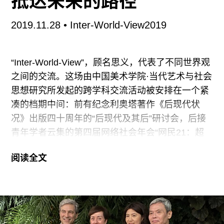
抵达未来的路径
往期内容
2019.11.28
• Inter-World-View2019
联系我们
“Inter-World-View”，顾名思义，代表了不同世界观
关注我们
之间的交流。这场由中国美术学院·当代艺术与社会
思想研究所发起的跨学科交流活动被安排在一个紧
凑的档期中间：前有纪念利奥塔著作《后现代状
况》出版四十周年的“后现代及其后”研讨会，后接
青年学者云集的第四届网络社会年会“网民21：超
越个人帐户”。与前后两个学术高压项目相比，
阅读全文
“Inter-World-View”显得更加草根、甚至野生：参与
人员背景多样、报告呈现形式灵活。然而最为显著
的一个特点大概在于时间线拉得够长：连续十天从
早到晚、从晨读到工作晚餐的活动安排得密密麻
麻，算下来所有与会人员要共处一室超过100个小