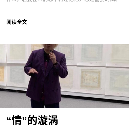
体的项目，令人遗憾。
楼前朝着三岔路环岛的圆形广场或许尚能从空间上
阅读全文
勾起一些对老东昌的呼应。微信公众号“浦东发布”
关于东昌重开的推文留言区里是居民们对旧时光的
满满回忆。作为上世纪五十至八十年代上海浦东
（“宁要浦西一张床，不要浦东一间房”——浦东在
新区开发前都被视为落后地区，从浦东去浦西甚至
会被说成“去上海”）首屈一指的文娱、商业、休闲
中心，东昌电影院见证了几代人的学习、恋爱、购
物和玩耍时光。留言中交杂着对新改造的诟病与期
待，偶尔抬头的“还我东昌”的呼声则包含着对老建
筑未能保留的痛心与惋惜。
在同样的地点，老建筑经历了重装，原来东昌电影
“情”的漩涡
院的模样已经不在，新机构的功能定位也与电影毫
无关系，而是一座结合了电竞与艺术展示的活动场