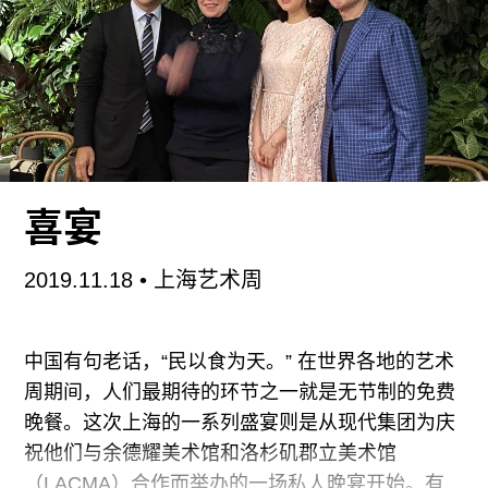
时，贯彻了一种当代鲜见的肉搏交友理念。
早在九月份发出的活动招募公告中，主办方就明确
提出与会人员要保证至少十天的在地参与，以确保
每个小组在完成自己为期半天的展演之余，还有九
天半的时间为其它小组充当观众。这与“后现代及其
后”研讨会上日本学者东浩纪（Hiroki Azuma）的观
喜宴
点不谋而合；在他看来，要改变游戏规则，观众至
关重要。在我们向垄断当代社会政治生活的单一优
2019.11.18
• 上海艺术周
化逻辑发起对抗的过程中，如果想让小到体育竞
技、大到政体模式的“语言游戏”能够以真正多元的
形式存在，就必须正视“游戏观众”在这一机制链中
中国有句老话，“民以食为天。” 在世界各地的艺术
起到的牵制作用——没有观众督导的游戏可以任意
周期间，人们最期待的环节之一就是无节制的免费
变动规则，观众是多元世界观各自成立的前提。
晚餐。这次上海的一系列盛宴则是从现代集团为庆
祝他们与余德耀美术馆和洛杉矶郡立美术馆
在全体与会成员的见证下，“
（LACMA）合作而举办的一场私人晚宴开始。有