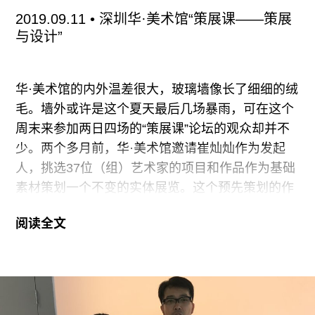
艺术家周思维（他在Kraupa-Tuskany Zeidler画廊
2019.09.11
• 深圳华·美术馆“策展课——策展
有展览）和上海天线空间的王子。“你看起来很
与设计”
瘦，”后者笑着说，暗示着柏林“穷但性感”的跳舞和
娱乐生活。
华·美术馆的内外温差很大，玻璃墙像长了细细的绒
周五晚上的TV很热闹。位于Schöneberg的这个酒
毛。墙外或许是这个夏天最后几场暴雨，可在这个
吧兼表演和影像“舞台”是艺术家Max
周末来参加两日四场的“策展课”论坛的观众却并不
少。两个多月前，华·美术馆邀请崔灿灿作为发起
人，挑选37位（组）艺术家的项目和作品作为基础
素材策划一个不变的实体展览。这个预先策划的作
品展共分为五个单元结构——策展的档案、世界无
阅读全文
疆、城市奏鸣曲、大地的尽头和虚构的真实。作品
展的部分如同一个锲子，又如同一个样本，在此基
础上崔灿灿再邀请八位策展人针对此次展览素材提
交展览方案，同时呈现出方案内容和思考轨迹，最
后以作品和策展方案双线并行的方式进行呈现，此