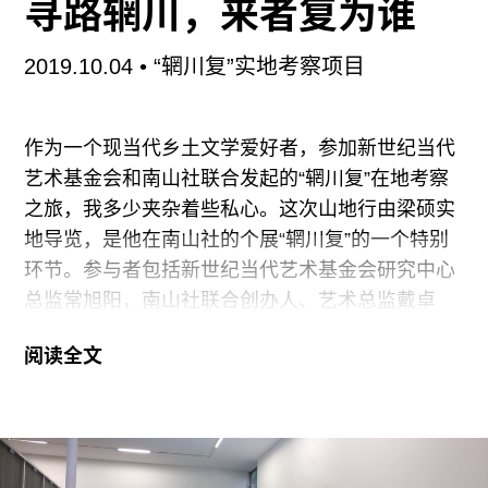
寻路辋川，来者复为谁
前提下，艺术与地缘政治的关系为何？所谓的大相
迳庭并非指方法上的暂时殊途，而是指定义的差异
2019.10.04
• “辋川复”实地考察项目
之大，导致同归的可能几希；而对于原点与目标的
不同设想，当然也影响了实践过程中在地与全球的
关系、作者与观者的关系，或换句话说，在“我
作为一个现当代乡土文学爱好者，参加新世纪当代
们”、“你们”、“他们”人称之间游戏规则的订定。与
艺术基金会和南山社联合发起的“辋川复”在地考察
其假装大家都在共作，下面我将列出对立项，而前
之旅，我多少夹杂着些私心。这次山地行由梁硕实
两天的论坛也的确上演了两路头也不回的生产性岔
地导览，是他在南山社的个展“辋川复”的一个特别
开。
环节。参与者包括新世纪当代艺术基金会研究中心
总监常旭阳，南山社联合创办人、艺术总监戴卓
瑞克斯媒体
群，南山社的袁可，北京公社总监吕静静，中央美
阅读全文
术学院人文学院副教授董梅，评论家鲍栋，5Art
Space创始人吴洁，艺术家沈瑞筠、仝天庆、饶一
帆、卞青以及梁硕的几位学生等。按照常旭阳的说
法，梁硕“在展厅的作品只是他工作的一半，还有另
一半的工作在野外。”是以有了此次实体探访活动。