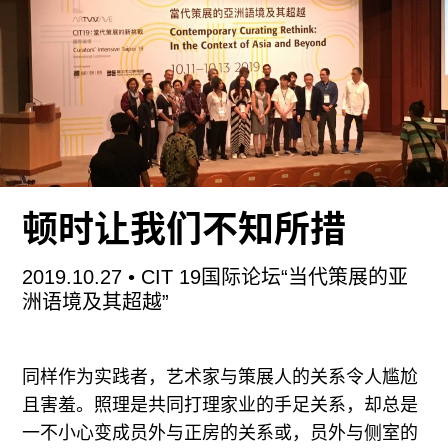
大问题。
停车场距离前哨当代艺术中心2.5公里，沿河专门修
了一条小路，途中放置了12件雕塑作品。在我们往
小路走的时候，几位当地农民与们擦肩而过，他们
怯生生地看着这群外来者，满面微笑，却充满疑
惑。一路偶尔有车辆驶来，大家纷纷逃到路边的泥
地里躲避那飞扬的尘土。估计在不久的将来，这条
顿时让我们不知所措
路应该会被修建成便于城里来旅行、采风、休养的
旅客行走的道路吧。
2019.10.27
• CIT 19国际论坛“当代策展的亚
洲语境及其超越”
首先迎来的是陆平原的作品雕塑作品《星期六——
花脸雪糕》。站在巨大的雪糕下，远远望去能够看
到远处草丛中若隐若现的白色雕塑群，那是徐震的
同样作为实践者，艺术家与策展人的关系令人尴尬
作品《欧洲千手古典雕塑》。两个作品在广阔的田
且害羞。照理是共同打理家业的手足关系，却总是
地中，异常突兀，似乎昭示着某种完全异质的、高
一不小心变成员外与正房的关系或，员外与侧室的