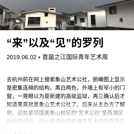
物园门口的长队，但也算得上热闹欢腾，人潮甚至
让那些画看起来有点危险（面对艺术品，人们正变
得更有信心，但并没有因此更谨慎）。北京展览馆
这个建于1954年的社会主义历史建筑本身就贡献了
不少观众流量；而展场入口处主办方设置的电子屏
“来”以及“见”的罗列
幕上，从郭德纲、王佩瑜这些老艺术艺术家到那些
新到很难分清哪个是哪个的新偶像也都在反反复复
2019.06.02
• 首届之江国际青年艺术周
地叮嘱我们要“热爱生活，热爱艺术”，而且要“关注
当代艺术”。草间弥生的南瓜虽然没能征服那位父亲
的心，但倒是很有可能给儿子留下了深刻的视觉印
去杭州前在网上搜索象山艺术公社，俯瞰图上显示
象。
是密集连绵的结构，黑白两色，外墙上有窄小的门
窗，一晃眼以为是新建的高级监狱，再三确认后才
开幕当天，我们在北京公社展位前碰到我们从前的
知道果真就是象山艺术公社了。后来从主办方了解
实习生
到，这处紧邻国美象山校区的“艺术公社”是西湖区
政府的项目，设计建造由国美建筑艺术学院李凯生
的团队负责，是对占地540亩的一处村落农居在原