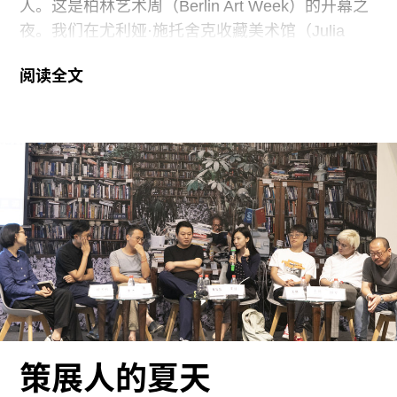
人。这是柏林艺术周（Berlin Art Week）的开幕之
翌日上午十点左右，一队人正式出发。
夜。我们在尤利娅·施托舍克收藏美术馆（Julia
Stoscheck Collection），王水（WangShui）首次
阅读全文
展出的影像装置意在激活传统建筑的“致幻空间”。
在附近的FRAGILE，当我们站在Analisa
Teachworth用糖做的雕塑前，我和艺术家Lacra及
Société画廊的杨诗涵交换了techno的肉体残像效应
——周中发生的的肌肉知觉会一直持续跟着周末的
音乐速度继续跳动。这些作品是有关上瘾、消费和
欲望的殖民主义架构的闲聊的有效道具，在一个既
过量又空洞、既会分散注意力又能够振奋精神的城
市里，这样的话题非常切题。
第二天，在位于滕珀尔霍夫（Tempelhof）的柏林
艺博会预览会上，人们恍惚地从展会中信步走出，
策展人的夏天
在阳光灿烂的柏油路上喝咖啡。在那里，我遇到了