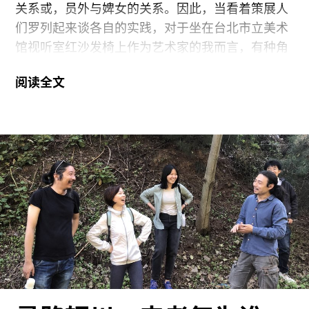
级的文化力量将要来改造这片尽管已经被开垦但仍
关系或，员外与婢女的关系。因此，当看着策展人
然保持着文化处女地身份的土地。再往前走，便是
们罗列起来谈各自的实践，对于坐在台北市立美术
庄辉的作品《公园一九九七年八月十三日黑背生大
馆视听室红沙发椅上作为艺术家的我而言，有种角
名县旧址乡高庄村民合影纪念》。这是一幅尺幅惊
色互换后诡异的奢侈感受。
人的超大幅照片，里面就是几百名村民的合影。照
阅读全文
片中的景象恰好与我们身处的这个农村现状构成了
CIT19（Curators’ Intensive Taipei 19）国际论坛为
鲜明的对比，也让人感到心痛，很自然地为城市化
期三天，以“跨领域策展、展览机制和教育转向”、
发展对乡村社会的破坏感到担忧。
“跨地域、跨文化的策展与地缘政治”以及“策展与艺
术史的构建”三个命题，串起十五组关注策展实践的
策展人、写作者、研究者。如果单就讲题来看，会
以为这些实践者们似乎有志一同地以跨越及连结作
为关键手势——无论其工作内容及形式是更着重在
时间或是空间——来针对“超越”工作，以想像当下
的策展是什么，可以是什么。但实际上，讲者们对
下列问题的思考大相迳庭：艺术在当今讨论的重点
为何？谈亚洲的重要性为何？及在上述两个提问的