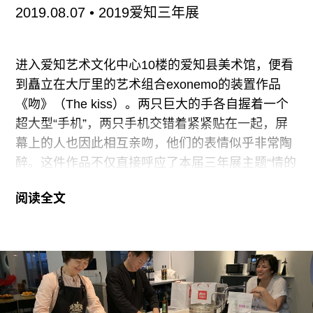
2019.08.07
• 2019爱知三年展
馆，因此，说它是“改造”或“重开”都不太恰当。然而
这又显然是一种经济理性的选择：在浦东陆家嘴这
片宝地的核心区域，没有改造成纯商业项目或许已
进入爱知艺术文化中心10楼的爱知县美术馆，便看
经体现了某种背后的坚持。
到矗立在大厅里的艺术组合exonemo的装置作品
《吻》（The kiss）。两只巨大的手各自握着一个
作为一个综合体，东昌弈空间此次开馆展所在的场
超大型“手机”，两只手机交错着紧紧贴在一起，屏
地有一个单独的名字，叫
幕上的人也因此相互亲吻，他们的表情似乎非常陶
醉。这件作品不仅直接呼应了本届三年展主题“情的
时代”，也向观众提示了这个时代在媒介与信息包围
阅读全文
下所形成的某种伪情感。这种伪情感附着于每个人
身上，大家隔着屏幕，努力地传达一些自以为真实
的情绪，试图借此建立某种亲密关系，以纾解人与
人之间日益增长的陌生感。
尽管“情”这个字包含着“情形”、“情况”、“情理”、“情