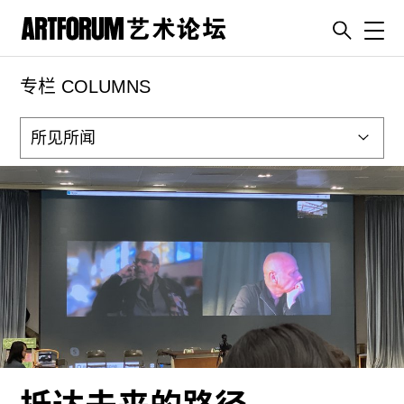
Toggl
专栏 COLUMNS
artguide
新闻
展评
杂志
专栏
视频
ENGLISH
ART & EDUCATION
广告
订阅