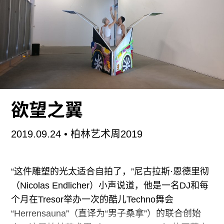
九月二十七日晚九点半左右，一行人从西安出发，
前往辋川。这里突出的文化属性与唐代诗人王维有
着密切关系。晚年惟好静的王维在此半官半隐生活
了约二十年，有描述“二十景”的《辋川集》传世。
来的路上做了点功课，看到学者萧驰在《诗与它的
山河》一书中写道：“《辋川集》呈现出中国诗中从
欲望之翼
未有过的一连串‘小空间’的体验。”事实上，时间在
推动着空间的变化。在当下中国，这种变化往往来
2019.09.24
• 柏林艺术周2019
得更强烈。高速公路上，绿底白字的路牌在夜幕中
很显眼。我饶有趣味地辨识着蓝田、蓝关、山阳、
白鹿原这些带有古意的地名，直到车穿过辋川1号
“这件雕塑的光太适合自拍了，”尼古拉斯·恩德里彻
隧道、2号隧道时，方觉时代变化，亘古的繁星已
（Nicolas Endlicher）小声说道，他是一名DJ和每
被人工照明覆盖。驶入辋川镇，我们在当地的一间
个月在Tresor举办一次的酷儿Techno舞会
普通民宿落脚，为第二天行山做准备。
“Herrensauna”（直译为“男子桑拿”）的联合创始