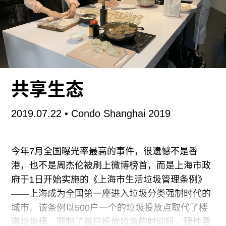
面”等复杂含义，但身为中国人，我在看到这个中日
两国通用的文字时，往往还是习惯性地只想到“感
情”一个层面的意思。关于本届三年展的主题，艺术
总监津田大介在展览概述中是这样说的：
“根据《汉字源 改订第五版》中的定义，‘情’字一共
共享生态
有三种意思，‘感觉导致的心里变化（感情、情
动）’、‘真实情况、真实样子（实情、信息）’、‘人
2019.07.22
• Condo Shanghai 2019
情、关怀（爱情、情趣）’。
……
今年7月全国曝光率最高的事件，很遗憾不是香
港，也不是周杰伦被刷上微博榜首，而是上海市政
信息过多也是一种灾难。每天，我们利用各种手段
府于1日开始实施的《上海市生活垃圾管理条例》
获取信息，而‘感情’也因此而发生动摇。
——上海成为全国第一座进入垃圾分类强制时代的
城市。该条例以500户一个的垃圾投放点取代了楼
……
道垃圾桶，限制了每日投放垃圾的时间段，硬性要