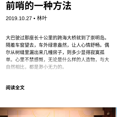
前哨的一种方法
离场。“我从来不习惯这么做，但是……请支持我
们！”
2019.10.27
• 林叶
两天后，作为余德耀与LACMA合作首展，由
LACMA当代艺术部主管莉塔·冈萨雷斯（Rita
大巴驶过那座长十公里的跨海大桥就到了崇明岛。
隔着车窗望去，车外绿意盎然，让人心情舒畅。偶
尔从树缝里漏出来几幢房子，则多少显得寂寞孤
单。心里不禁感慨，无论是什么样的人造物，与大
自然相比，都是渺小无力的。
一路上，工作人员向我们讲述崇明岛的一些情况。
阅读全文
据说年轻人大多已经离开这里，到城市去工作，岛
上剩下的都是上了岁数的老年人。有一个村子，现
在只剩下四位老人，平时他们就一起互相搀扶着出
门遛弯。如何让这个地方重新恢复活力，的确是个