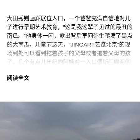
廊为国外的画廊同行提供空间举办展览，可以说是
艺术界的共享经济。本届Condo上海仍由马凌画廊
大田秀则画廊展位入口，一个爸爸充满自信地对儿
的江馨玲出面组织，有7家本土画廊/机构参与，共
子进行早期艺术教育，“这是我这辈子见过的最丑的
招待14家国际画廊。
南瓜。”他身体一闪，露出背后草间弥生爬满了黑点
的大南瓜。儿童节这天，“JINGART艺览北京”的现
有些讽刺的是，总部设在巴黎并在伦敦、纽约、布
场到处可以看到拖着孩子的父母或者拖着父母的孩
鲁塞尔都有分部的法国画廊Almine
子。几个有点儿年纪的阿姨对一入口佩斯画廊两侧
墙上的宋冬的玻璃窗更情有独钟，指指点点久久不
阅读全文
散，可能是在其中发现了自己熟悉的视觉元素。也
有人更严肃地谈论艺术——一位女士站在豪瑟沃斯
画廊的松谷武判的画前面对着一个戴眼镜的男子讲
解，“你看这件组品非常优秀，无论从他的哲学还是
从技法来说。”
就融入市民生活而言，JINGART虽然比不了隔壁动