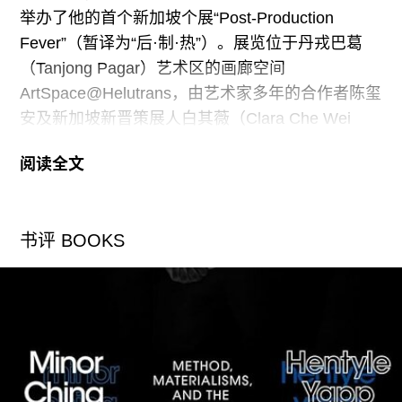
举办了他的首个新加坡个展“Post-Production
效果。我发现自己沉浸在一种快乐的、敞开心扉的
Fever”（暂译为“后·制·热”）。展览位于丹戎巴葛
状态中：快乐，是因为我享受着观看的过程。
（Tanjong Pagar）艺术区的画廊空间
ArtSpace@Helutrans，由艺术家多年的合作者陈玺
安及新加坡新晋策展人白其薇（Clara Che Wei
Peh）策展，画廊A+ Works of Art、新加坡国家艺
阅读全文
术理事会（National Arts Council）以及三星集团提
供支持，展出内容绝大部分为艺术家近两年来的新
作和研究档案。
书评 BOOKS
这个颇具规模和野心的展览分为三个部分，分别对
应展览标题中“Post-Production”的三种意涵，即
（后）工业化时代的经济生产、原材料（例如原
油）于产业链下游生产之后的加工，以及影像的后
期制作。第一部分由影像作品《一扇中国工厂大门
的二十四种电影视角》（
24 Cinematic Points of