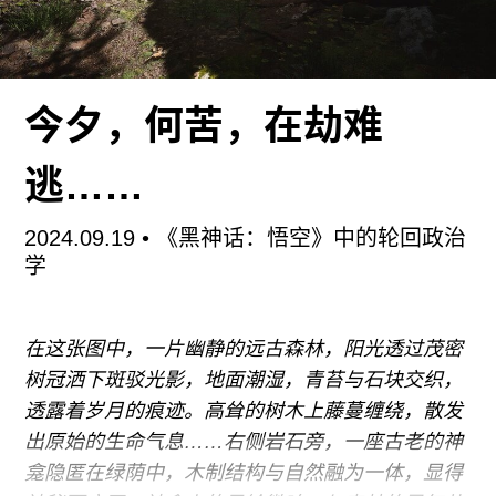
此次双年展的主题叫“盘索里——21世纪的声音景
观”（PANSORI: A Soundscape of the 21st
Century）。Pansori是半岛西南部的一种传统民间
说唱形式，“pan”在韩语中意为“公共场所”，“sori”意
今夕，何苦，在劫难
为“声音或噪音”。由艺术总监尼古拉·布希欧
（Nicolas Bourriaud）带领的策展团队借此来隐喻
逃……
空间声景的重叠、冲突和共存。展览用与声音有关
的技术概念收纳了跨越地缘政治到行星议题的宽广
2024.09.19
• 《黑神话：悟空》中的轮回政治
尺度。比如，第一部分题目为“反馈效应”（The
学
Feedback Effect），指在麦克风和扬声器距离太近
时，因“电路回授”而产生的尖锐啸叫，以此象征眼
在这张图中，一片幽静的远古森林，阳光透过茂密
下全球冲突和联系的多重形式。
树冠洒下斑驳光影，地面潮湿，青苔与石块交织，
透露着岁月的痕迹。高耸的树木上藤蔓缠绕，散发
出原始的生命气息……右侧岩石旁，一座古老的神
龛隐匿在绿荫中，木制结构与自然融为一体，显得