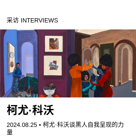
国当代艺术与美学？美国跨学科研究者亨泰尔·亚普
（Hentyle Yapp）所著《少数中国：方法、物质主
采访 INTERVIEWS
义与美学》（
Minor China: Method, Materialisms,
and the Aesthetic
）一书对中国当代艺术及其既有
解读进行重新评判，尤其将所谓“少数”艺术的判定
视为己任，尽管该著作的关注重点为中国当代艺术
在西方展览、评论话语中的位置，它所面向的读者
群体在一定程度上疏远了亚洲语境下的中国当代艺
术业者。
亚普的成书背景对于大多数熟悉艺术行业且使用简
体中文的读者而言并不陌生：西方世界对于非西方
当代艺术的审视，往往不乏民族志式的认知——而
柯尤·科沃
就中国当代艺术而言，欧美机构与市场对中国政体
特殊性的洞见或想象，时常会构成一类单一语境，
2024.08.25
• 柯尤·科沃谈黑人自我呈现的力
为艺术的理解设限。因此，经由此种语境淘洗存留
量