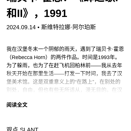
深情凝望。从身体试炼到精神涤洗，玩家每一次渡
劫，游戏的外部系统都自动会跳出某个“九九八十一
和II》，1991
难”的对应成就。仿佛时刻提醒着玩家，2500万根
猴毛们前仆后继面对的浩劫，是对玄奘当年西天取
2024.09.14
• 斯维特拉娜·阿尔珀斯
经的致敬。但实际上，游戏科学《黑神话：悟空》
在游戏中所铺设的故事，是网络小说《悟空传》的
我在汉堡冬末一个阴郁的雨天，遇到了瑞贝卡·霍恩
精神续作，也是网络游戏《斗战神》的衣钵传承，
（Rebecca Horn）的两件作品。时间是1993年。
更是当代游戏文化对传统经典《西游记》的重新塑
为了躲雨，也为了在赶飞机回柏林前——我从去年
造。
秋天开始在那里生活——打发一下时间，我去了汉
堡美术馆。这是双重意义上的“在路上”，在别处的
三界六道，不死不休
别处，自由，但也有些无所适从，漫无目的。在汉
堡美术馆里，有一幅杰拉德·霍奇斯特（Gerrit
故事开始于孙悟空
阅读全文
Houckgeest）（他的名字并不算“家喻户晓”，却是
我一直感兴趣的画家）的杰作，描绘了代尔夫特教
堂的内部空间。我想去看看。
观点 SLANT