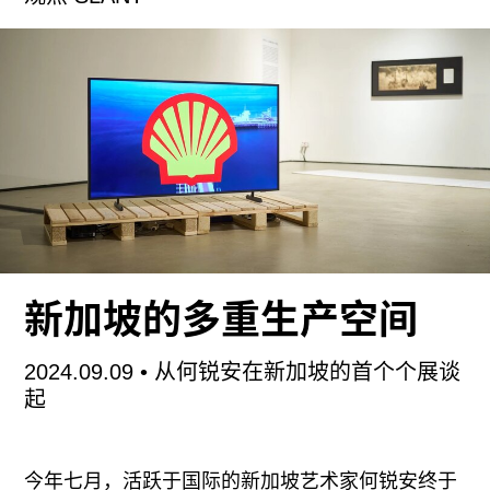
汉堡美术馆不是很大。它并不集中展示某个特定国
家，或者某个特殊历史时期的艺术作品，也不主打
能够吸引大批观众的那类名作。汉堡美术馆朴素明
亮的气氛如同一个工作空间：这里有各式各样的永
久收藏；雄心勃勃的特设展不断更换；艺术生们会
来这里学习，甚至是举办展览。我没能找到霍奇斯
特的那幅画（这在博物馆里是常事），却见到了其
他不凡之作：一个由正面照亮的花床向上延伸填满
了深色垂直的画布——这张另类的静物画竟是出自
年轻的雷诺阿之手；一幅“塞尚”式的男子肖像画，
新加坡的多重生产空间
其实为毕加索的作品；菲利普·奥托·朗格（Philipp
Otto Runge）令人着迷的肖像描绘了花园白色篱笆
2024.09.09
• 从何锐安在新加坡的首个个展谈
前三个神情诡异的小孩；最精彩的是梅斯特·弗兰克
起
（Meister Francke）的一系列宗教题材的木板画，
这位画家将其微型画中的细密观察和自由自在的构
今年七月，活跃于国际的新加坡艺术家何锐安终于
图风格挪移到一个意想不到的尺度，产生了惊人的