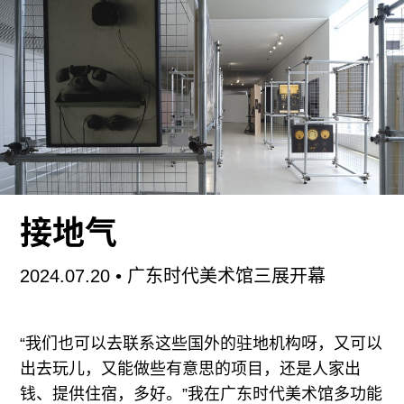
利亚姆·吉利克很早就把艺术家小说作为视觉艺术的
一种媒介，而非一种文学类型使用。他的创作涵盖
装置、录像以及合作项目，主要探讨生产的问题与
现代性失灵的各面向。写作在吉利克的创作中一直
占据着核心地位：他发表过大量散文，以及数部小
说，包括：《伊拉斯谟迟到了》（
ERASMUS IS
LATE
）（伦敦：BOOK WORKS，1995）；《讨
论岛屿/大会议中心》（
DISCUSSION
ISLAND/BIG CONFERENCE CENTRE
）（北爱
接地气
尔兰德里：ORCHARD GALLERY，1997）；《无
处可去》（
LITERALLY NO PLACE
）（伦敦：
2024.07.20
• 广东时代美术馆三展开幕
BOOK WORKS，2002）；《地下（未来历史碎
片）》（
UNDERGROUND [FRAGMENTS OF
“我们也可以去联系这些国外的驻地机构呀，又可以
FUTURE HISTORIES]
）（布鲁塞尔：LES
出去玩儿，又能做些有意思的项目，还是人家出
钱、提供住宿，多好。”我在广东时代美术馆多功能