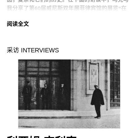
我分享了第
60
届威尼斯双年展菲律宾馆的展览“
在
这个时代的幕后等待
”（
WAITING JUST BEHIND
阅读全文
THE CURTAIN OF THIS AGE
）背后的思考。展览
呈现了马克从家族档案和家乡卢克班的民间神话中
汲取的灵感，尤其是圣山巴纳霍山（
MOUNT
采访 INTERVIEWS
BANAHAW
），并以此营造了一个隐喻舞台：在这
里，殖民冲突、祖先历史和乡土信仰预示着一个模
糊不定的未来。展览俏皮地体现了艺术家微妙到难
以捉摸的美学风格：影像作品《实现的源泉是否应
该用我们的眼睛来看》（
SHOULD THE SOURCE
OF FULFILLMENT BE SEEN WITH OUR
EYES，2024
）中由鸟儿的啼啭和人类的喷嚏声组
成氛围音轨，玻璃纤维和乐器组成的巨石
《
KOLORUM
》（
2024
）发出沉闷的隆隆声，而名
为《受制的人》（
HUMAN CONDITIONED
,
2024
）
的翩翩飘动的布帘以其轻盈的怀抱笼罩着其