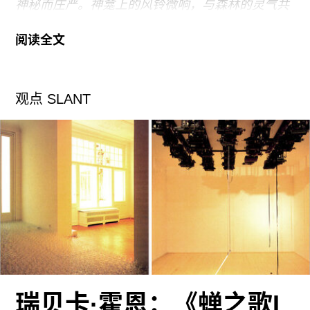
神秘而庄严。神龛上的风铃微响，与森林的灵气共
鸣。整个场景静谧而神秘，仿佛这片森林隐藏着古
阅读全文
老传说，等待有缘人去揭示。
——ChatGPT4对图1
的描述
观点 SLANT
电子游戏是一部图像生成器？是一座影像工厂？还
是一个士兵训练场？或许，《黑神话：悟空》告诉
世人，电子游戏更像一场无尽的劫数。仔细品鉴以
上这段机器生成的文字和机器生成的图片，并思
考：当你我作为“天命人”一次次以七彩猴毛的形态
在土地庙前降生时，下一次我们又会面对怎样的苦
难，缘何尸解在取经路上？
是白衣秀士的长枪激浪，黑风大王的火焰禅杖；抑
或小骊龙的跨步高压电，虎先锋的血池华尔兹；之
后更有人种袋口黄眉的纵欲演讲；盘丝洞底四姐的
瑞贝卡·霍恩：《蝉之歌I