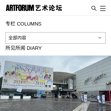
Toggl
专栏 COLUMNS
artguide
新闻
展评
所见所闻 DIARY
杂志
专栏
视频
ENGLISH
ART & EDUCATION
广告
订阅