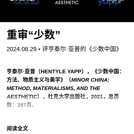
View of a Factory Gate in China
, 2023）开启，配
有策展人陈玺安近两年来在中国长三角地区进行的
关于20世纪纺织工厂研究的档案。第二部分为艺术
家对新加坡的石油工业以及“花园城市”的研究所延
重审“少数”
伸出的装置作品，其中最引人注目的是名为《远景
花园中的石油城》（
A Petropolis in a Garden with
2024.08.29
• 评亨泰尔·亚普的《少数中国》
a Long View
,
亨泰尔·亚普（HENTYLE YAPP），《少数中国：
方法、物质主义与美学》（
MINOR CHINA:
METHOD, MATERIALISMS, AND THE
AESTHETIC
），杜克大学出版社，2021，总页
数：287页。
在主流地缘政治与自由主义批判之外，是否还有重
阅读全文
审中国当代艺术含义的可能方式？何谓“少数”的中