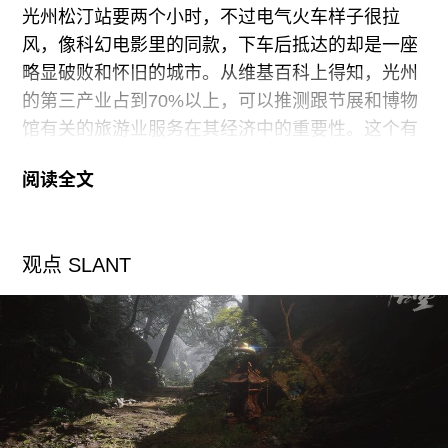
光州松汀站要两个小时，不过电气火车样子很拉
馆）是一场华丽的展览——亚当斯评论这是他见过
风，像科幻电影里的同款，下车后抵达的却是一座
的“最漂亮的地下室”。展览包括四个巨大的装置，
略显破败和怀旧的城市。从维基百科上得知，光州
其中有一个完整的理查德·纽特拉（Richard
的第三产业占到70%以上，可以推测跟节展和博物
馆有关的旅游业服务在其经济中的重要性。这个有
着百年义史的硬核反抗之都，如今主要靠“软实力”
阅读全文
立足。
安顿好后直奔双年展主场馆，一下出租车破败之感
观点 SLANT
顿消，双年展路区域，全球艺术飞地的气息扑面而
来。这次的组织很死板，预览必须要提前注册。我
和贺子珂，付丛乐是无票三人组，探头探脑地观察
着防卫等级，偷感很重。好在有参展艺术家程新皓
指引，在检票口遇到了主展的助理策展人Euna
Lee，为我们申请了三张预览票。