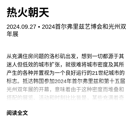
往期内容
热火朝天
2024.09.27
• 2024首尔弗里兹艺博会和光州双
年展
联系我们
关注我们
从充满住房问题的洛杉矶出发，想到一切都源于其
迷人但低效的城市扩张，就很难将城市密度及其所
产生的各种并置视为一个良好运行的21世纪城市的
标志。抵达韩国参加2024年首尔弗里兹和第十五届
光州双年展的开幕，意味着由于这种密度而堆叠和
搭配的展览、活动和时刻比比皆是，某些充满着奇
异的活力，而另一些则略显刺眼。
阅读全文
天气炎热潮湿——这层不可避免的暑气裹毯让我觉
得跳进Kakao T出租车是唯一可以逃避酷热的方