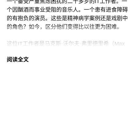
一个备受严重焦虑困扰的二十多岁的IT工作者。一
被指控叛国。最终移居到德国，语言终于相通，却
个因酗酒而事业受阻的音乐人。一个患有进食障碍
因书写极权统治下的生活，被人质疑沉溺过去、拒
的有抱负的演员。这些是精神病学案例还是戏剧中
绝与本地产生关联。命运，总将流离失所者逼近一
的角色？如今，区分他们变得比以往更为困难。
种进退维谷的状态：身份始终错置，语言总是丧
失。
这位IT工作者是马克斯·沃尔夫·弗里德里希（Max
Wolf Friedlich）的《工作》（
Job
）中的一个角
阅读全文
色，最近这部戏结束了在康奈利剧场（Connelly
Theater）的演出，将于今年夏天在百老汇上演。
在如钢琴琴弦般紧绷的开场，一名年轻女子用枪指
向一名男子（彼得·弗里德曼[Peter Friedman]
饰），而他正是她的心理治疗师。这名女子，简
（Jane），是一家大型科技公司的一名怏怏不乐的
员工，在一次工作时经历公开的精神崩溃后，她被
送去接受治疗。作为复职的条件，她需要一名医生
为她的心理健康作担保。“我并不是自愿来这儿