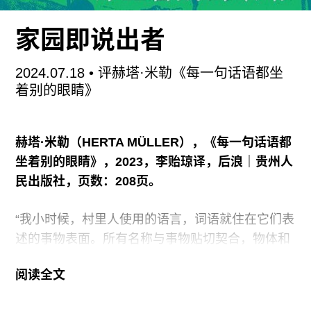
（2022–2024）一样，“相地堪舆”展出的20组作品
大多都以摄影为主要媒介。相较于录像或综合装
家园即说出者
置，摄影的图像表达以简洁见长：作品关注点越
小、话题越直接、形式越单纯，给人的观感就越清
2024.07.18
• 评赫塔·米勒《每一句话语都坐
晰、越有感染力。尤其在这样一个以研究型项目为
着别的眼睛》
主的展览里，摄影可以说能够以最小的体量容纳最
多的信息。当然，二十多位参展艺术家的摄影语
赫塔·米勒（HERTA MÜLLER），《每一句话语都
言、美学偏好和关注点各有不同，这也是为什么策
坐着别的眼睛》，2023，李贻琼译，后浪｜贵州人
展人将展览分为四个章节，从传统美学、地质转
民出版社，页数：208页。
向、基础设施建设、殖民主义历史及未来四个角度
来归纳整理不同的创作线索。
“我小时候，村里人使用的语言，词语就住在它们表
述的事物表面。所有名称与事物贴切契合，物体和
它们的名字如出一辙……”（1） ，《每一句话语都
阅读全文
坐着别的眼睛》开篇首句，便预言了这不是一个轻
巧的故事。读者倒吸一口凉气，提醒自己警惕：开