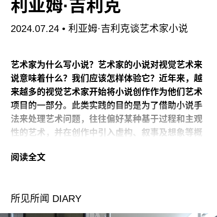
利亚姆·吉利克
他作品。
2024.07.24
• 利亚姆·吉利克谈艺术家小说
其实我的教育背景是广告而不是艺术，这或许会让
人惊讶。虽然这两个学科一般不会关联在一起，但
艺术家为什么写小说？艺术家的小说对视觉艺术来
我的这个背景其实对我回收利用各种材料的实践方
说意味着什么？我们应该怎样体验它？近年来，越
式的影响很大，因为广告的主
来越多的视觉艺术家开始将小说创作作为他们艺术
项目的一部分。此类实践的目的是为了借助小说手
法来处理艺术问题，往往偏好某种基于过程和主观
性的艺术，并在创作中引入虚构、叙事及想象等概
念。在这个意义上，我们可以将其视为视觉艺术里
阅读全文
的一种新的媒介。本文中，艺术家/研究者戴维·马
罗托（DAVID MAROTO）通过利亚姆·吉利克
（LIAM GILLICK）的作品考察了视觉艺术与文学
所见所闻 DIARY
的交界点。