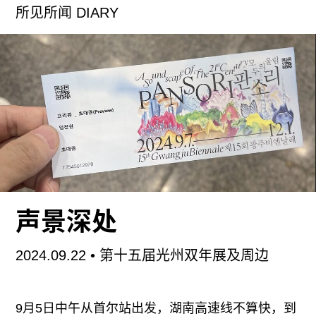
所见所闻 DIARY
式。即使是博物馆和画廊的内部也让人感到粘稠、
潮湿和炎热，空调似乎总是 不够给力，我四处寻找
通风口，这也决定了我选择哪些艺术作品近距离欣
赏。此外，这座城市似乎一直在堵车；在交通中停
滞的时间很长，尤其是在靠近艺术活动时，交通似
乎完全停止了。
在爱茉莉太平洋（Amorepacific）总部，高古轩
pop-up带来的德里克·亚当斯（Derrick Adams）个
展与艾默格林与德拉塞特（Elmgreen & Dragset）
的大型展览尴尬地撞车了。尽管这两个展览都有微
声景深处
妙的酷儿暗示，但没有比它们更不适合放在一起的
了。亚当斯的画作充满心形涂鸦，是向黑人假发店
2024.09.22
• 第十五届光州双年展及周边
的可爱致敬，在一家化妆品公司的总部展出似乎再
恰当不过。穿过中庭，沿着楼梯往下走，艾默格林
9月5日中午从首尔站出发，湖南高速线不算快，到
与德拉塞特在地下展厅的极繁主义装置（即：博物