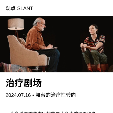
端越是平滑完整，就越昭示着即将开绽的裂痕。
观点 SLANT
米勒的文字在裂缝最深处：“我的写作必须停留在内
心创伤最深的地方，不然我根本不必写作。”
（185）维特根斯坦将文字的轻逸（lightness）比
作飞鸟，而阅读米勒的窒息感像是在海水中慢慢下
沉。或许对于米勒来说，语言何须跃出生活世界重
新发明形象，能够接近“真实”已非易事。《每一句
话语都坐着别的眼睛》共收录9篇短文，大致循时
间线索记述赫塔·米勒从罗马尼亚的童年时光到德国
旅居的人生，可被视作这位诺贝尔文学奖作者的准
自传。米勒出生在罗马尼亚的德裔聚居区，因二战
治疗剧场
中族人在彼时政府号召下的亲德行为，整个村庄在
战后受到奇奥塞斯库政府的严密监视。这位日后需
2024.07.16
• 舞台的治疗性转向
要习得“母语”的罗马尼亚裔作者，从未用罗语写作
却渴望其温度，冷战期间在西德发表的短篇小说集