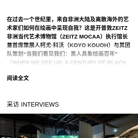
的作品多半以其政治反抗性闻名。从许多中国艺术
家的视角来看，这点观察称得上是老生常谈；相应
在过去一个世纪里，来自非洲大陆及离散海外的艺
的，这点观察的出现往往止步于其对该类作品在内
术家们如何在绘画中呈现自我？这是开普敦ZEITZ
容上的驳斥，缺乏针对作品评述背景的结构性批
非洲当代艺术博物馆（ZEITZ MOCAA）执行馆长
评。亚普书作的贡献之一便在于他将评论矛头指向
兼首席策展人柯尤·科沃（KOYO KOUOH）与其团
了作品评述背景，在书的开头便强调了这类反抗叙
队策划“当我们看见我们：黑人具象绘画百年”
事所暗含的假设，即当今由西方文化阶层主导的国
（WHEN WE SEE US: A CENTURY OF BLACK
际艺术界对于自由主义的通行认知以及与之伴生的
FIGURATION IN PAINTING）时提出的核心问
政治行动主义的理想化解读。换言之，在这一假设
阅读全文
题。展览标题灵感源自阿娃·迪韦奈（AVA
下，作为美学系统载体的艺术作品和主流地缘政治
DUVERNAY）2019年在NETFLIX平台推出的迷你
之间存在着“直接且线性”的索引关系（24）。那些
系列剧《当他们看见我们》（
WHEN THEY SEE
在索引关系中不幸失焦的艺术家、作品和理解线
采访 INTERVIEWS
US
），汇集了150余位黑人艺术家的作品，将叙事
索，将不免成为主流艺术叙事外的“少数”。
视角从"他们"转向"我们"，有意识地将黑人凝视
（BLACK GAZE）与生活体验置于核心位置。