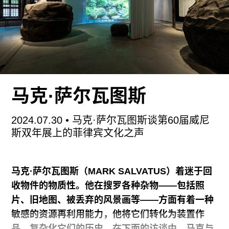
“当我们看见我们”试图凸显离散美学在不同地域、
代际与观念语境下的关联性。这场跨文化探索的核
心理念在于：各种细致入微的自我认知与自我呈
现，蕴藏着颠覆历史上黑人形象所背负的创伤记忆
的潜能。趁此展览从ZEITZ博物馆巡展至巴塞尔艺
术博物馆之际，笔者与科沃讨论了展览缘起、黑人
具象绘画的兴起，以及喜悦情感的政治力量。
马克·萨尔瓦图斯
过去十年间，我一直致力于研究黑人美学领域具象
2024.07.30
• 马克·萨尔瓦图斯谈第60届威尼
艺术的复兴。克里·詹姆斯·马歇尔（Kerry James
斯双年展上的菲律宾文化之声
Marshall）、丽奈特·亚多姆-博阿基耶（Lynette
马克·萨尔瓦图斯（
MARK SALVATUS
）着迷于回
收物件的物质性。他在搜罗各种杂物——包括照
片、旧地图、被丢弃的风景画等——方面有着一种
敏感的资源再利用能力，他将它们转化为装置作
品，复杂化它们的历史。
在下面的访谈中，马克与