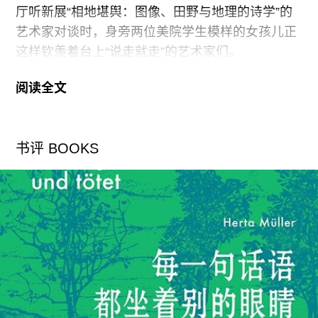
厅听新展“相地堪舆：图像、田野与地理的诗学”的
艺术家对谈时，身旁两位美院学生模样的女孩儿正
这样钦羡着台上“说走就走”的艺术家们。
阅读全文
的确，在这场由何伊宁策划、旨在“探索中国当代艺
术实践、地理知识与生态话语之间的联系”的群展
中，很多参展艺术家都选择以实地行走、田野考察
书评 BOOKS
的方法进入中国历史地理的现场，其中一部分人本
身就是资深“旅行家”，比如参加开幕对谈的朱英
豪。作为一名曾经的媒体人，摄影师和旅行专栏作
者，朱英豪之前的这些工作经历想必对他此次围绕
德国地质和地理学家费迪南德·冯·李希霍芬（1833
—1905）的中国旅行日记及其绘制的中国地图进行
重访和研究的摄影项目起到了不小的辅助作用。
与他的参展作品《一次横穿 1868 年岩层的成像》