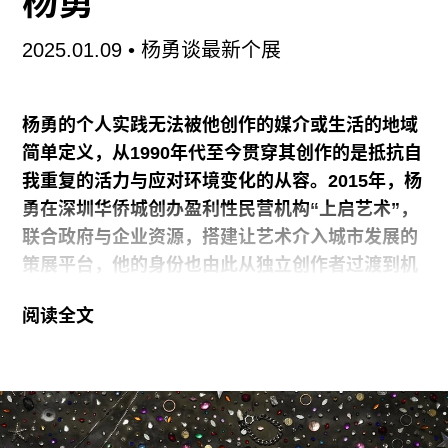
杨勇
往期内容
2025.01.09
• 杨勇谈最新个展
联系我们
杨勇的个人实践无法被他创作的媒介或生活的地域
关注我们
简单定义，从1990年代至今贯穿其创作的是抵抗自
我重复的活力与应对环境变化的从容。2015年，杨
勇在深圳华侨城创办盈利性民营机构“上启艺术”，
联合政府与企业资源，搭建让艺术介入城市发展的
策展平台，他的身份也由此从独立创作者过渡到机
构运营者。近期，由侯瀚如策划的“杨勇个展”及其
阅读全文
平行板块“上启办事处”在深圳市当代艺术与城市规
划馆（简称“两馆”）开幕，笔者与杨勇聊了聊这次
两个展览板块背后的构想。展览将持续至2025年3
月7日。