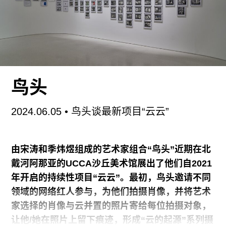
的幼年经历对如今作为艺术家的生涯产生了何种影
响。在节选自该书的下文中，黄炳将他荒诞主义动
画录像的源头定位到了他在香港长大的童年经历
里。
我出生在一个香港的中产家庭。我爸爸之前是一名
鸟头
厨师，后来成了餐厅经理。他开了自己的公司，但
亏得很惨，我们因此不得不从原来的大房子搬到公
2024.06.05
• 鸟头谈最新项目“云云”
寓楼里。我妈妈是一名家庭主妇。我们家没有任何
跟艺术或设计或音乐或电影相关的东西。我觉得这
很正常——我父母是他们家族里第一代在香港长大
由宋涛和季炜煜组成的艺术家组合“鸟头”近期在北
的人。我曾祖父从红色大陆逃到香港，那时香港仍
戴河阿那亚的
UCCA
沙丘美术馆展出了他们自
2021
然很不发达。他们靠卖苏打水和可口可乐为生。我
年开启的持续性项目
“
云云
”
。最初，鸟头邀请不同
爸十二岁就开始进入餐饮业工作。他们都不得不拼
领域的网络红人参与，为他们拍摄肖像，并将艺术
命工作才能维持生计，根本没有机会发展自己的兴
家选择的肖像与云并置的照片寄给每位拍摄对象，
趣或爱好。所以，我是在一个不知艺术为何物的环
让他
/
她在照片上留下痕迹，形成
“
云的起源
”
系列摄