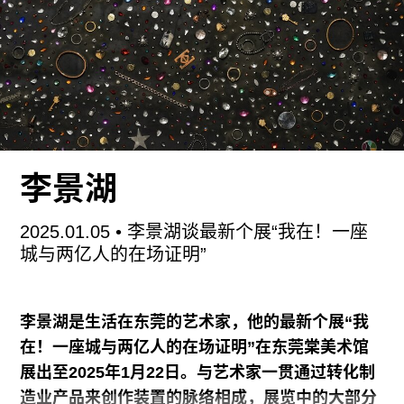
我们最初面对深圳两馆的展览空间时，希望把展厅
的外部规划进来。金属围挡板、脚手架串联了不同
媒介的作品区域，给予展览如同深圳正在建设中的
街头感。我们将展览入口改造为一道被突破的门，
连接一条由单面灯箱拼接的隧道，让不同时期创作
的摄影在此共存。观众步入展厅后能看到灯箱裸露
的背面，而正面漏光的设计示意着不完美的现实。
李景湖
《青春残酷日记》（1999-2009）、《无名剧照》
（2005-2014）等摄影系列被我高低错落地安排在
2025.01.05
• 李景湖谈最新个展“我在！一座
狭长的展墙上，模拟城市的高楼大厦或城中村的压
城与两亿人的在场证明”
迫感。斜面围合的三角形区域把空间切开，营造观
看成组照片与双面灯箱作品的暗环境，以此打破白
盒子美术馆的陈列感。
李景湖是生活在东莞的艺术家，他的最新个展“我
在！一座城与两亿人的在场证明”在东莞棠美术馆
《青春残酷日记》开始于我带着一部傻瓜相机和朋
展出至2025年1月22日。与艺术家一贯通过转化制
友们去街头漫无目的地拍照。拍照只是在街头发生
造业产品来创作装置的脉络相成，展览中的大部分