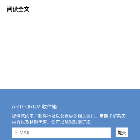
阅读全文
十年前我的个展“今夜我为何物”以人和人造物的关
系作为主题，例如当时在“王郁洋#”系列的第一批作
品里，我严格依照随机电脑程序生成的结果与要求
制作雕塑作品，艺术家的身份和权力看似缺席了，
被机器所取代。我们的角色似乎对调了，但依然存
在控制和主体。
在我最新的个展“混韵之宇”中，我尽可能的放弃了
艺术家做为主体的控制。之所以有这样极端的举
动，来源于对万物秩序本身的思考：主与次之间需
要一种新的方式平衡，甚至本就没有主与次，控制
与被控制之分。展厅里的第一件作品《被植物缠绕
ARTFORUM 收件箱
的可疑》（2012-2024）原本是我2012年的旧作，
提供您的电子邮件地址以获得更多相关资讯，定期了解杂志
内容以及特别优惠。您可以随时取消订阅。
也是最早一批由算法生成，我来制作的装置作品之
email
一。在首次展览后，由于体积庞大，就将它放在了
提交