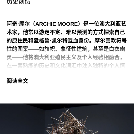
历史创伤
和风险的问题；艺术家与KOL直接谈，双方作为当
事人只要觉得项目有意思，就可以让事情发生。我
们通过拍摄相识，最终获得了更加真实的印象与质
阿奇·摩尔（ARCHIE MOORE）是一位澳大利亚艺
地。艺术家和自媒体创作者共同思考的议题恰好是
术家，他常以游走不定、难以预测的方式探索自己
现实与网络身份之间的串联、冲突、平衡和取舍。
的原住民和盎格鲁·凯尔特混血身份。摩尔喜欢符号
性的图案——如旗帜、象征性建筑，甚至是白衣幽
当确定要在
灵——他将澳大利亚殖民主义及个人经验相融合，
在一套熟练的历史和文化词汇中注入独特的个人情
感。从不拘一格的《圣经》雕塑——将书页裁剪折
阅读全文
叠成微型教堂——到根据他的青春记忆创作的气味
系列，摩尔是一位完美“艺术家的艺术家”，他偏爱
一种不确定的氛围感，而非任何单一的标志性风
格。在摩尔三十年的艺术生涯中，历史一直是他反
复探讨的主题，他尤为关注沟通失效和故事叙述，
将政治和个人脉络相结合，涉及（误）译、创伤和
心理地理学等问题。