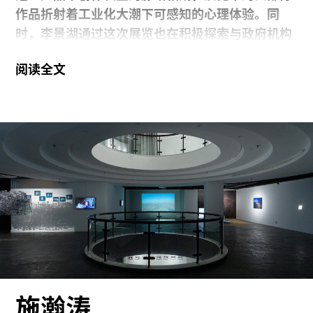
的一个附加行为，去街头的观念与行动才是摄影本
作品折射着工业化大潮下可感知的心理体验。同
身。这个系列让我迅速被很
时，李景湖通过这次展览也在积极探索与政府机构
及职能部门合作来搭建地方生态。笔者参加了此次
阅读全文
展览以艺术与城市文化建设为主题的开幕交流会，
从某种程度上说，当代艺术在当下的在地策略转向
是笔者与李景湖共同关注的问题，也是此次采访讨
论的出发点。
其实这不算一个纯粹的个展。从政府的层面来说，
展览所做的工作是把改革开放四十多年来在东莞生
活打拼过的一些人找回来再看看东莞，相当于回到
一个更加关注个体的层面上去。这个大的主题跟我
几十年的创作还是有很多相通的地方，甚至是比较
契合的。我也想借这个机会第一次在东莞本地利用
政府部门的支持介入，打开一些以前接触不到的资
施瀚涛
源或可能性。