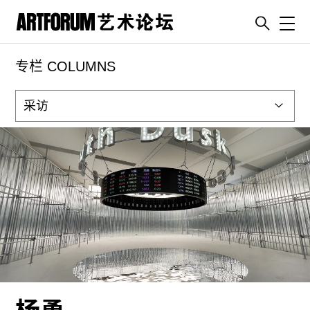
Toggl
专栏 COLUMNS
artguide
新闻
展评
杂志
专栏
视频
ENGLISH
ART & EDUCATION
广告
订阅