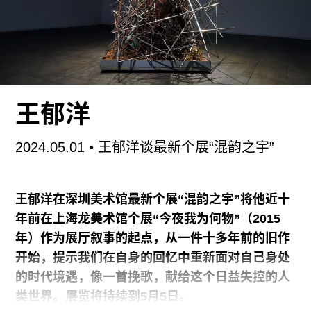
对摩尔来说，认知差异是富有创造性的，主流历史
叙事和个人经验之间的不可调和性是他信赖的灵感
之源。通过在视觉、听觉、触觉、嗅觉和本体感觉
之间转换，他将经验差异置于创作实践的中心，在
王郁洋
广泛的社会和美学问题中融入道德准则。
2024.05.01
• 王郁洋谈最新个展“混韵之宇”
在摩尔被宣布代表澳大利亚参加2024年威尼斯双年
展之后，韦斯·希尔（WES HILL）与他聊了聊家族
创伤、他的艺术实践中的核心叙事，以及他在创作
王郁洋在深圳美术馆最新个展“混韵之宇”将他近十
《亲朋》（
KITH AND KIN
，2024）之前思考的新
年前在上海龙美术馆个展“今夜我为何物”（2015
想法。他在澳大利亚馆的展览获得了今年国家馆金
年）作为展厅叙事的起点，从一件十多年前的旧作
狮奖，成为首位获此殊荣的澳大利亚艺术家。这场
开始，提示我们在自身的回忆中重新面对自己身处
令人惊叹的展览融合了尖锐的政治批判和神话般的
的时代境遇，像一首挽歌，献给这个日益失控的人
自传叙事，捕捉了今年威尼斯对原住民实践的突出
类世界。展览将持续到5月5日。
关注。