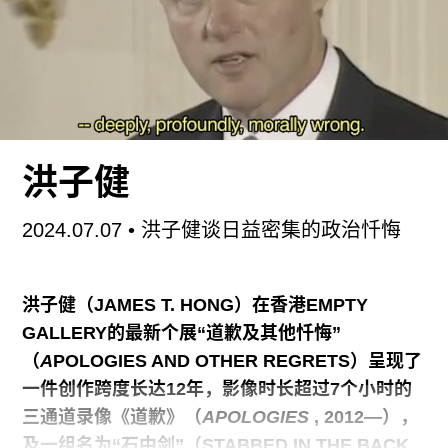
一种媒介，而非一种文学类型使用。他的创作涵盖
装置、录像以及合作项目，主要探讨生产的问题与
现代性失灵的各面向。写作在吉利克的创作中一直
占据着核心地位：他发表过大量散文，以及数部小
说，包括：《伊拉斯谟迟到了》（
ERASMUS IS
LATE
）（伦敦：BOOK WORKS，1995）；《讨
洪子健
论岛屿/大会议中心》（
DISCUSSION
ISLAND/BIG CONFERENCE CENTRE
）（北爱
2024.07.07
• 洪子健谈日益密集的政治忏悔
尔兰德里：ORCHARD GALLERY，1997）；《无
处可去》（
LITERALLY NO PLACE
）（伦敦：
BOOK WORKS，2002）；《地下（未来历史碎
洪子健（JAMES T. HONG）在香港
EMPTY
片）》（
UNDERGROUND [FRAGMENTS OF
GALLERY
的最新个展“道歉及其他忏悔”
FUTURE HISTORIES]
）（布鲁塞尔：LES
（
A
POLOGIES AND OTHER REGRETS
）呈现了
一件创作跨度长达
12
年，影像时长超过
7
个小时的
三通道录像《道歉》（
APOLOGIES
, 2012—
），
及一组名为“石中剑”（
STABBED IN THE BACK
,