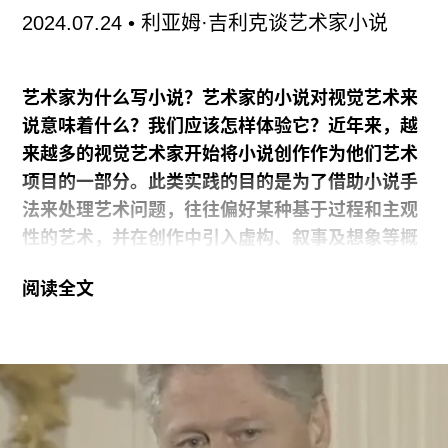
2024
）
的翩翩飘动的布帘以其轻盈的怀抱笼罩着其
2024.07.24
• 利亚姆·吉利克谈艺术家小说
他作品。
其实我的教育背景是广告而不是艺术，这或许会让
艺术家为什么写小说？艺术家的小说对视觉艺术来
人惊讶。虽然这两个学科一般不会关联在一起，但
说意味着什么？我们应该怎样体验它？近年来，越
我的这个背景其实对我回收利用各种材料的实践方
来越多的视觉艺术家开始将小说创作作为他们艺术
式的影响很大，因为广告的主
项目的一部分。此类实践的目的是为了借助小说手
法来处理艺术问题，往往偏好某种基于过程和主观
性的艺术，并在创作中引入虚构、叙事及想象等概
念。在这个意义上，我们可以将其视为视觉艺术里
阅读全文
的一种新的媒介。本文中，艺术家/研究者戴维·马
罗托（DAVID MAROTO）通过利亚姆·吉利克
（LIAM GILLICK）的作品考察了视觉艺术与文学
的交界点。
利亚姆·吉利克很早就把艺术家小说作为视觉艺术的