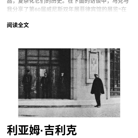
品，复杂化它们的历史。
在下面的访谈中，马克与
我分享了第
60
届威尼斯双年展菲律宾馆的展览“
在
这个时代的幕后等待
”（
WAITING JUST BEHIND
阅读全文
THE CURTAIN OF THIS AGE
）背后的思考。展览
呈现了马克从家族档案和家乡卢克班的民间神话中
汲取的灵感，尤其是圣山巴纳霍山（
MOUNT
BANAHAW
），并以此营造了一个隐喻舞台：在这
里，殖民冲突、祖先历史和乡土信仰预示着一个模
糊不定的未来。展览俏皮地体现了艺术家微妙到难
以捉摸的美学风格：影像作品《实现的源泉是否应
该用我们的眼睛来看》（
SHOULD THE SOURCE
OF FULFILLMENT BE SEEN WITH OUR
EYES，2024
）中由鸟儿的啼啭和人类的喷嚏声组
成氛围音轨，玻璃纤维和乐器组成的巨石
《
KOLORUM
》（
2024
）发出沉闷的隆隆声，而名
利亚姆·吉利克
为《受制的人》（
HUMAN CONDITIONED
,