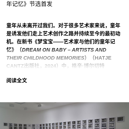
年记忆》节选首发
但是他们并不相信。那时起，我发现“国家道歉”是
一个很复杂的概念——道歉使用的字眼、道歉的形
式、道歉的人，以及接收道歉的人，这些因素都决
童年从未离开过我们。对于很多艺术家来说，童年
定着道歉是否有效，甚至是否存在。后来我开始去
是诱发他们走上艺术创作之路并持续至今的最初动
找这些有关日本公开道歉的视频，在找的过程中，
机。在新书《梦宝宝——艺术家与他们的童年记
又发现了更多国家的政治道歉。由于我平时看的新
忆》（
DREAM ON BABY – ARTISTS AND
闻大多是英文，所以最早的一批素材集中在西方国
THEIR CHILDHOOD MEMORIES
）（HATJE
家的道歉，像是第一段素材就是前西德总理威利·布
CANTZ出版社，2024）中，格辛·博尔切特
兰特（Willy
（GESINE BORCHERDT）采访了三十三位艺术
阅读全文
家——包括玛丽娜·阿布拉莫维奇（MARINA
ABRAMOVIC），林达·本格利斯（LYNDA
BENGLIS），马塞尔·达马（MARCEL
DZAMA），杰夫·昆斯（JEFF KOONS），瓦吉纳
尔·戴维斯（VAGINAL DAVIS）和乔丹·沃弗森
（JORDAN WOLFSON）——听他们讲述了各自