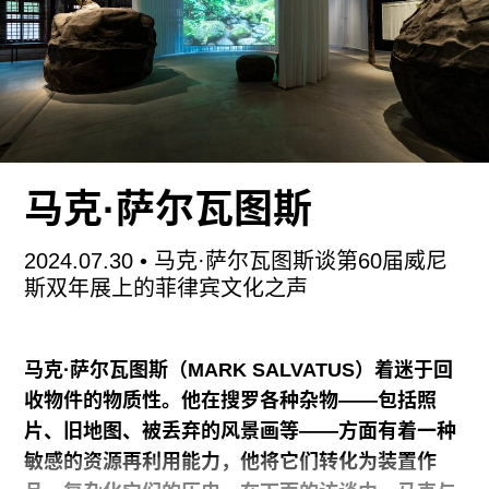
“当我们看见我们”试图凸显离散美学在不同地域、
代际与观念语境下的关联性。这场跨文化探索的核
心理念在于：各种细致入微的自我认知与自我呈
现，蕴藏着颠覆历史上黑人形象所背负的创伤记忆
的潜能。趁此展览从ZEITZ博物馆巡展至巴塞尔艺
马克·萨尔瓦图斯
术博物馆之际，笔者与科沃讨论了展览缘起、黑人
具象绘画的兴起，以及喜悦情感的政治力量。
2024.07.30
• 马克·萨尔瓦图斯谈第60届威尼
斯双年展上的菲律宾文化之声
过去十年间，我一直致力于研究黑人美学领域具象
艺术的复兴。克里·詹姆斯·马歇尔（Kerry James
Marshall）、丽奈特·亚多姆-博阿基耶（Lynette
马克·萨尔瓦图斯（
MARK SALVATUS
）着迷于回
收物件的物质性。他在搜罗各种杂物——包括照
片、旧地图、被丢弃的风景画等——方面有着一种
敏感的资源再利用能力，他将它们转化为装置作