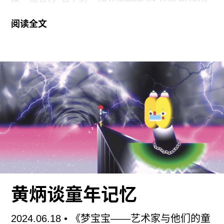
2023-24
）的雕塑。在全黑的展览空间中，取意于
阅读全文
英国亚瑟王传说的该系列雕塑将二战时期的日本军
刀插在仿制岩石中，暗示施暴者的转换与暴行的交
错。空间最深处则播放着洪氏收集的
161
段道歉视
频，这些原始的影像素材几乎没有经过任何剪切、
加工或重新编排，如实展现出现代政治进程的一条
历史时间线。
“
这是一个可怕的，可怕的错误
”
，不
断播放的政治悔过记录让整个展场看起来既像一个
秩序井然的历史档案空间，又如一个即将滑向失控
的政治表演现场。展览将持续到8月17日。
2012年的时候，我在中国大陆的农村进行有关日军
在中国实施细菌战的作品调研。当时的村里人时常
黄炳谈童年记忆
向我提起他们对日本（人）的痛恨，因为日本政府
不曾为20世纪上半叶在中国犯下的战争罪行道歉。
2024.06.18
• 《梦宝宝——艺术家与他们的童
我试图跟村民们解释，日本政府曾经公开道过歉，