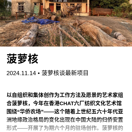
消费主导的普通人的影像生活，与展览中的当代影
像创作状况，似若平行宇宙的存在。
“
地方与讲述
”
展览持续至
2025
年
2
月
23
日。
多伦美术馆常年关注影像艺术，受到朱青生老师做
当代艺术年鉴的启发，加之上海目前没有一个像样
的摄影博物馆，很多静态或者动态的影像作品在今
菠萝核
天浮躁的环境下往往一闪而过。综合多种原因，我
们在2023年初正式发起了"中国当代影像艺术年
2024.11.14
• 菠萝核谈最新项目
鉴"，希望及时将好的作品记录下来，同时与影像这
一媒介在社会中的发展展开对话。
以自组织和集体创作为工作方法及愿景的艺术家组
六人顾问委员会提供了整体方向上的建议，鉴于作
合菠萝核，今年在香港CHAT六厂纺织文化艺术馆
品收集工作的庞大，我们也邀请了高校师生参与进
围绕“华侨农场”——这个随着上世纪五六十年代亚
来，包括北京电影学院、中山大学、浙江工商大
洲地缘政治格局的变化出现在中国大陆的归侨安置
学，还有四川美术学院。四个学校加上我们自己组
形式——开展了为期六个月的驻场创作。菠萝核的