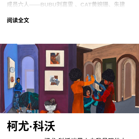
成了五个工作站，共同征集各自所在城市及区域中
成员六人——BUBU刘嘉雯 、CAT黄婉珊、朱建
的影像作品。作品入选
林、李致恿、冯伟敬、贺聪——通过实地走访与田
阅读全文
野调研，试图记录“华侨农场”曾经的历史及其在
1980年代改革开放后不同的命运走向。据菠萝核的
调研记载，中国政府在广东、福建、广西、海南、
云南、江西和吉林七省区共成立了84个华侨农场。
其中，广东省有23个，也是此次菠萝核主要走访的
对象。在CHAT六厂的驻地期间，菠萝核通过种
植、染色、缝纫、绘画、拼贴、表演及录像等实
践，邀请观众参与其中，与他们一同走近这一归侨
群体的故事，寻访他们在国家集体安置与劳动力再
分配政策下的个人经历。在此过程中，菠萝核以集
体创作的方式连接另一时空下的集体性劳作，地理
认知、身份认同和精神记忆在其中相互交错，显现
柯尤·科沃
出复杂性，一如组合成员选择共同生活的地域——
广东沿海，同样需要辗转在泾渭分明的陆地与没有