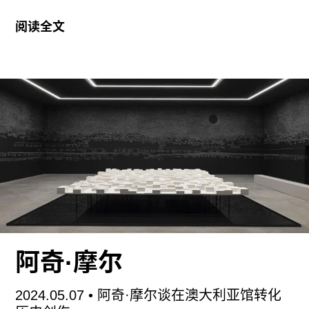
境下长大的。但好在我父母跟其他亚洲父母不同，
影。在此次展览
“
鸟头：云云
”
中，两位艺术家试图
他们从不告诉我应该过哪种生活，只要我有钱给他
阅读全文
通过摄影、影像、装置等媒介，呈现社交媒体的质
们就行。这是中国大陆和香港的一种传统：每个月
感与算法驱动的机制。展览将持续至
6
月
30
日。
我们都会把自己工资的一部分交给父母。不管你是
穷还是富，这都是一个必要的姿态。
“云云”是一个充满未知的项目，启动的时候我们对
它没有设定具体的创作预期，在推进的过程中也没
办法预估它最终会发展成什么。整个项目是一点一
点形成而非按照既定的创作或展览计划执行的。从
简单的拍摄肖像的想法，到添加“云”的形象与概
念，再到决定让网络红人参与摄影作品的涂鸦、留
下痕迹，大家处于持续的创作状态之中。摄影，尤
其是人像的拍摄，是一种特殊的、超越语言的交流
方式。自媒体人展现的是相对虚拟、经过包装的身
阿奇·摩尔
份，但他们其实也是普通人。我们从一开始就排除
了有经纪公司的网红。原因在于，经纪公司代表一
2024.05.07
• 阿奇·摩尔谈在澳大利亚馆转化
种成熟的商业模式，找经纪公司谈合作要顾虑权益