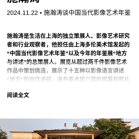
2024.11.22
• 施瀚涛谈中国当代影像艺术年鉴
我一直强调如果要在东莞做当代艺术，那应该是跟
大城市不一样的模式。因为东莞是个世界工厂，有
非常发达的制造业。艺术家最好是来东莞，用东莞
施瀚涛是生活在上海的独立策展人、影像艺术研究
的材料进行创作。之前一个朋友跟我说他看到有个
者和行业观察者，他担任由上海多伦美术馆发起的
工厂拆了，叫我去看一下有没有适合的素材或材
“中国当代影像艺术年鉴”以及今年的年鉴展
“
地方
料。我去到那个工厂，发现真的已经全都拆掉了，
与讲述
”
的总策展人。展览从超过两千件影像艺术
厂房地上散落着一包一包零散的水晶钻石，有各种
作品中策划挑选，展示了十五种以影像语言讲述
颜色。我捡了很多，在捡的过程当中，我脑子里已
“
地方
”
的创作途径。遍布美术馆三层的屏幕和照片
经就形成了一个大概想法。我喜欢把各种材料拟人
镜框中，除了具体的
“
地方
”
，也有通过艺术家的身
化。像水钻这种材料，它如果代表一个一个人的
阅读全文
体创造出的空间、心理或精神家园，以及用传统或
话，如果不把它捡起来，散落的东西就会被埋没在
新兴影像技术编辑出的虚拟世界。展览虽示例了具
尘埃里，永远都不会再看到太阳。我把它拿出来，
有社会性思考的艺术影像叙事，然而策展人所提及
分散固定在画布上，看起来像宇宙星空一样，这就
的与当代社会中影像媒介生态互动的意图，在今年
是这次展出的作品之一《同一个宇宙》（2022）。
的作品中未见体现。由短视频、流媒体直播、电商