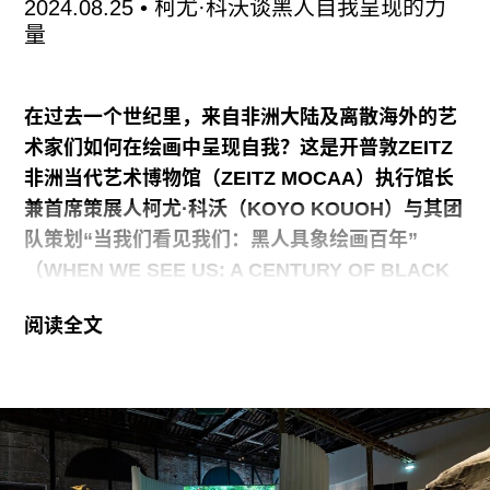
2024.08.25
• 柯尤·科沃谈黑人自我呈现的力
边界的海洋之间。
量
菠萝核发起项目的方式通常是以“各自收集”和“共同
写作”开始的。在我们有关集体创作的经验中，个体
在过去一个世纪里，来自非洲大陆及离散海外的艺
的主观性和集体的同一性始终处在一种互哺且不断
术家们如何在绘画中呈现自我？这是开普敦ZEITZ
变化的关系中：个体带入主观视角的“在场”，而集
非洲当代艺术博物馆（ZEITZ MOCAA）执行馆长
体则是汇聚不同视角下的记忆残片和知识经验，由
兼首席策展人柯尤·科沃（KOYO KOUOH）与其团
此延伸出一个
队策划“当我们看见我们：黑人具象绘画百年”
（WHEN WE SEE US: A CENTURY OF BLACK
FIGURATION IN PAINTING）时提出的核心问
阅读全文
题。展览标题灵感源自阿娃·迪韦奈（AVA
DUVERNAY）2019年在NETFLIX平台推出的迷你
系列剧《当他们看见我们》（
WHEN THEY SEE
US
），汇集了150余位黑人艺术家的作品，将叙事
视角从"他们"转向"我们"，有意识地将黑人凝视
（BLACK GAZE）与生活体验置于核心位置。